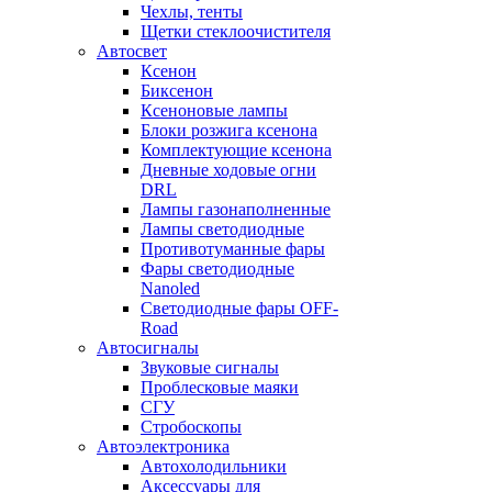
Чехлы, тенты
Щетки стеклоочистителя
Автосвет
Ксенон
Биксенон
Ксеноновые лампы
Блоки розжига ксенона
Комплектующие ксенона
Дневные ходовые огни
DRL
Лампы газонаполненные
Лампы светодиодные
Противотуманные фары
Фары светодиодные
Nanoled
Светодиодные фары OFF-
Road
Автосигналы
Звуковые сигналы
Проблесковые маяки
СГУ
Стробоскопы
Автоэлектроника
Автохолодильники
Аксессуары для