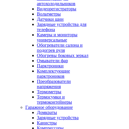
автохолодильников
Видеорегистраторы
Вольтметры
Датчики шин
Зарядные устройства для
телефона
Камеры и мониторы
универсальные
Обогреватели салона и
подогрев руля
Обогревы боковых зеркал
Омыватели фар
Парктроники
Комплектующие
парктроников
Преобразователи
напряжения
Термометры
Термосумки и
термоконтейнеры
Гаражное оборудование
Домкраты
Зарядные устройства
Канистры
Компрессоры