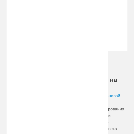
Обманка: нет
Напряжение: 9-16V
Размер: слим
2111.20 руб.
Хотите купить биксенон по
доступной цене, сделайте заказ на
сайте!
Биксенон представляет собой разновидность
ксеноновой
лампы
со смещаемой колбой. Ее основная задача
заключается в безопасности и правильного фокусирования
светового потока. Благодаря уникальной технологии
изготовления биксеноновых линз их использование
возможно как в качестве ближнего, так и дальнего света