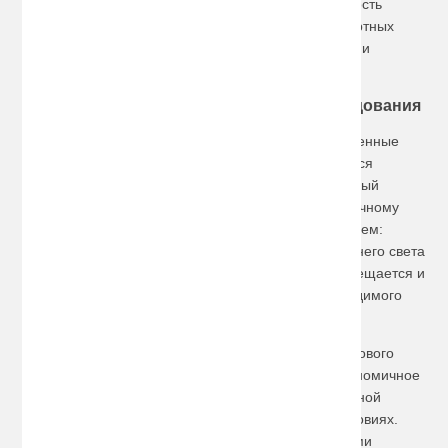
фар. К тому же высокая экономичность и возможность
использования на всех марках и моделях транспортных
средств, делает биксенон весьма востребованным и
популярным среди автомобилистов.
Принцип действия биксенонового оборудования
Биксеноновые лампы представляют собой современные
газоразрядные колбы подвижного типа, являющиеся
новейшим поколением ксеноновых линз. Излучаемый
спектр биксенона максимально приближен к солнечному
свету. Его принцип работы заключается в следующем:
лампа неподвижно функционирует в режиме ближнего света
фар, при переключении на дальний свет колба смещается и
принимает положение для формирования необходимого
направления светового потока.
Главными преимуществами применения биксенонового
оборудования являются высокая светоотдача, экономичное
потребление электроэнергии и обеспечение отличной
обзорности даже в неблагоприятных погодных условиях.
Более того, оборудованный биксеноновыми фарами