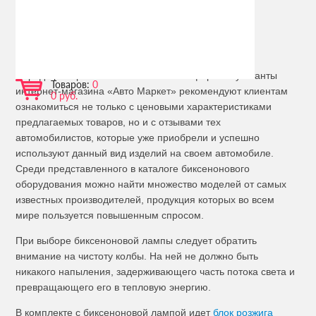
автомобиль обладает очень современным и
привлекательным внешним видом.
Выбор биксенона
Перед приобретением биксеноновых фар консультанты
Товаров:
0
интернет-магазина «Авто Маркет» рекомендуют клиентам
0 руб.
ознакомиться не только с ценовыми характеристиками
предлагаемых товаров, но и с отзывами тех
автомобилистов, которые уже приобрели и успешно
используют данный вид изделий на своем автомобиле.
Среди представленного в каталоге биксенонового
оборудования можно найти множество моделей от самых
известных производителей, продукция которых во всем
мире пользуется повышенным спросом.
При выборе биксеноновой лампы следует обратить
внимание на чистоту колбы. На ней не должно быть
никакого напыления, задерживающего часть потока света и
превращающего его в тепловую энергию.
В комплекте с биксеноновой лампой идет
блок розжига