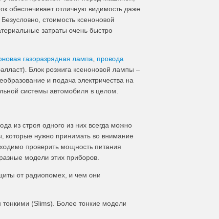
ток обеспечивает отличную видимость даже
 Безусловно, стоимость ксеноновой
атериальные затраты очень быстро
оновая газоразрядная лампа
,
провода
балласт). Блок розжига ксеноновой лампы –
реобразование и подача электричества на
ельной системы автомобиля в целом.
да из строя одного из них всегда можно
ы, которые нужно принимать во внимание
обходимо проверить мощность питания
 разные модели этих приборов.
иты от радиопомех, и чем они
 тонкими (Slims). Более тонкие модели