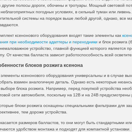
и другие полосы дороги, обочины и тротуары. Мощный световой по
 неблагоприятных погодных условиях, в сильный туман или ливень.
етительной системы на порядок выше любой другой, однако, все м
авдаются.
омплект ксенонового оборудования входят такие элементы как
ксен
ания при необходимости адаптеры и переходники
и блок розжига (
 немаловажное устройство, главной функцией которого является п
пу. От качества балласта зависит работоспособность всей осветит
обенности блоков розжига ксенона
 элементы ксенонового оборудования универсальны и в случае выхо
обрать взамен аналогичную деталь. Однако есть некоторые нюанс
 выборе блока розжига. Например, перед покупкой устройства не
товой сети автомобиля, поскольку на 12В и на 24В предусмотрены
оторые блоки розжига оснащены специальными фильтрами для защ
ективнее, тем дороже устройства.
 касается размеров балластов, то они могут быть стандартными или
ичаются удобством монтажа и подходят для компактной установки.