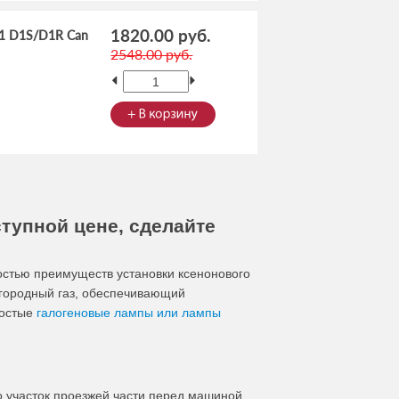
1820.00 руб.
61 D1S/D1R Can
2548.00 руб.
ступной цене, сделайте
стью преимуществ установки ксенонового
городный газ, обеспечивающий
ростые
галогеновые лампы или лампы
 участок проезжей части перед машиной,