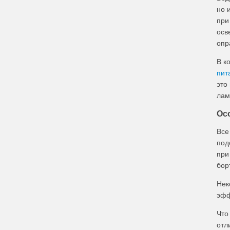
но 
при
осв
опр
В к
пит
это
лам
Ос
Все
под
при
бор
Нек
эфф
Что
отл