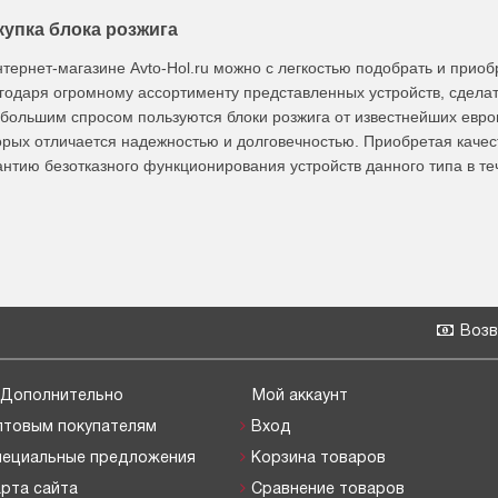
купка блока розжига
нтернет-магазине Avto-Hol.ru можно с легкостью подобрать и прио
годаря огромному ассортименту представленных устройств, сделать
большим спросом пользуются блоки розжига от известнейших евро
орых отличается надежностью и долговечностью. Приобретая качес
антию безотказного функционирования устройств данного типа в т
Возв
Дополнительно
Мой аккаунт
птовым покупателям
Вход
пециальные предложения
Корзина товаров
рта сайта
Сравнение товаров