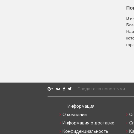
По
В и
Бла
Наи
кот
гар
Следите за новостями
Информация
О компании
О
Информация о доставке
С
Конфиденциальность
Ка