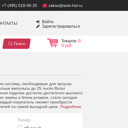
+7 (495) 518-00-25
zakaz@avto-hol.ru
Войти
ОНТАКТЫ
Зарегистрироваться
Товаров:
0
0 руб.
ую систему, необходимую для запуска
ьтные импульсы до 25 тысяч Вольт.
ное изделие достигло достаточно высокого
ая лампы и блоки розжига, стало сегодня
каждый покупатель сможет приобрести
телей по самой выгодной цене.
Подробнее
Размер
обычный