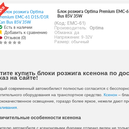
Блок розжига Optima Premium EMC-
Bus 85V 35W
(Код:
EMC-61
)
Есть в наличии
Производитель:
Optima
Добавить к сравнению
Обманка: да
Отзывов (0)
Напряжение: 9-32V
Размер: обычный
тите купить блоки розжига ксенона по до
каз на сайте!
дый современный автомобилист полностью согласится с бесспорно
етительного оборудования на транспортное средство.
Ксенон
– бла
ококачественное освещение, гораздо более яркое, нежели дают п
аливания
.
личительные особенности ксенона
ителю автомобиля с ксеноновыми фарами отлично виден не только