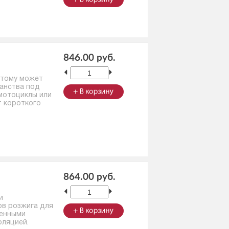
846.00 руб.
этому может
анства под
 мотоциклы или
т короткого
864.00 руб.
и
в розжига для
оенными
оляцией.