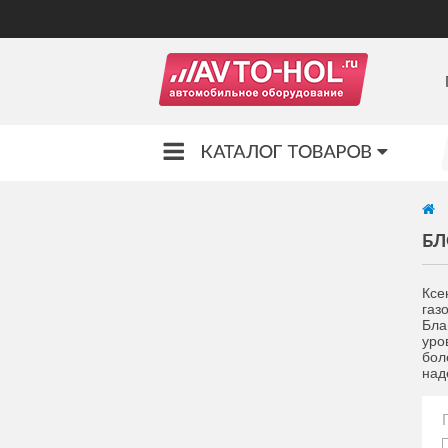
БЛ
Ксе
газ
Бла
уро
бол
над