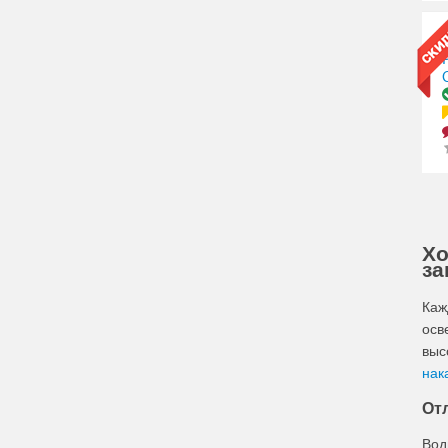
Хо
за
Каж
осв
выс
нак
От
Вод