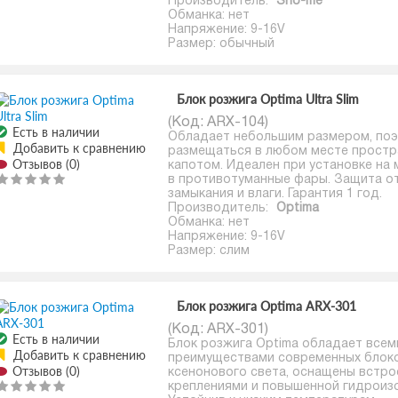
Производитель:
Sho-me
Обманка: нет
Напряжение: 9-16V
Размер: обычный
Блок розжига Optima Ultra Slim
(Код:
ARX-104
)
Есть в наличии
Обладает небольшим размером, по
Добавить к сравнению
размещаться в любом месте простр
Отзывов (0)
капотом. Идеален при установке на
в противотуманные фары. Защита о
замыкания и влаги. Гарантия 1 год.
Производитель:
Optima
Обманка: нет
Напряжение: 9-16V
Размер: слим
Блок розжига Optima ARX-301
(Код:
ARX-301
)
Есть в наличии
Блок розжига Optima обладает всем
Добавить к сравнению
преимуществами современных блоко
Отзывов (0)
ксенонового света, оснащены встр
креплениями и повышенной гидроиз