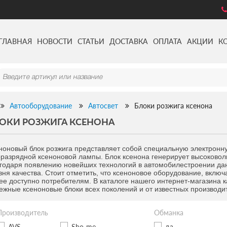
ГЛАВНАЯ
НОВОСТИ
СТАТЬИ
ДОСТАВКА
ОПЛАТА
АКЦИИ
К
Автооборудование
Автосвет
Блоки розжига ксенона
ОКИ РОЗЖИГА КСЕНОНА
ноновый блок розжига представляет собой специальную электронн
оразрядной ксеноновой лампы. Блок ксенона генерирует высоковол
годаря появлению новейших технологий в автомобилестроении дан
вня качества. Стоит отметить, что ксеноновое оборудование, включ
ее доступно потребителям. В каталоге нашего интернет-магазина 
ежные ксеноновые блоки всех поколений и от известных производи
Производитель
Обманка
AVS
Sho-me
да