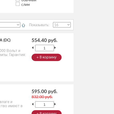
слим
Показывать:
554.40 руб.
A (DC)
000 Вольт и
мпы. Гарантия:
595.00 руб.
832.00 руб.
влаге и
ство имеют в