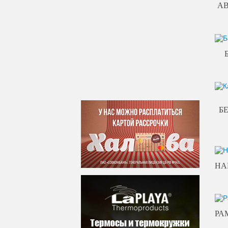
А
Б
НА
РА