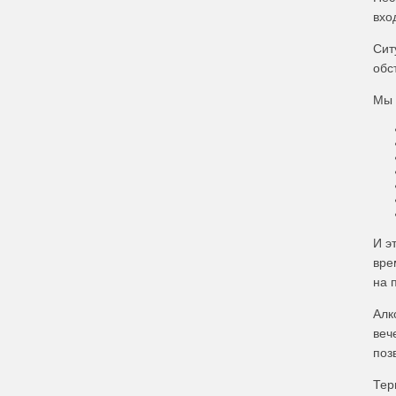
вхо
Сит
обс
Мы 
И э
вре
на 
Алк
веч
поз
Тер