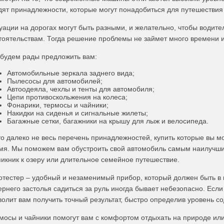
дят принадлежности, которые могут понадобиться для путешествия
уации на дорогах могут быть разными, и желательно, чтобы водит
тоятельствам. Тогда решение проблемы не займет много времени и
будем рады предложить вам:
Автомобильные зеркала заднего вида;
Пылесосы для автомобилей;
Автоодеяла, чехлы и тенты для автомобиля;
Цепи противоскольжения на колеса;
Фонарики, термосы и чайники;
Накидки на сиденья и сигнальные жилеты;
Багажные сетки, багажники на крышу для лыж и велосипеда.
то далеко не весь перечень принадлежностей, купить которые вы м
мя. Мы поможем вам обустроить свой автомобиль самым наилучши
пикник к озеру или длительное семейное путешествие.
отестер – удобный и незаменимый прибор, который должен быть в 
ернего застолья садиться за руль иногда бывает небезопасно. Если 
волит вам получить точный результат, быстро определив уровень со
мосы и чайники помогут вам с комфортом отдыхать на природе или