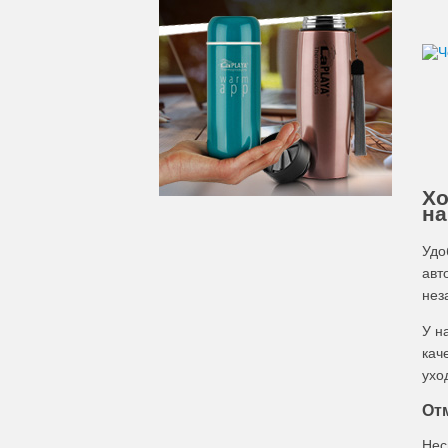
Хо
на
Удо
авт
нез
У н
кач
ухо
От
Нес