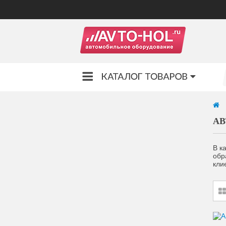
А
В к
обр
кли