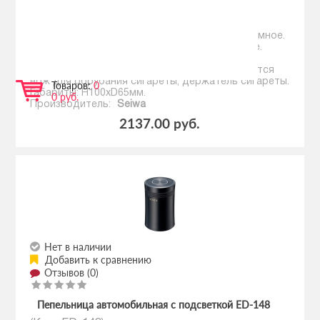
Пепельница с подсветкой VM-3
(Код:
612199
)
Для удобства очистки, дно пепельницы - съемное.
Для лучшей устойчивости, дно - утяжеленное.
Аккумулятор подсветки подзаряжается от
солнечной батареи. Внутри пепельницы имеется
нож для обрубания сигареты, держатель сигареты.
Товаров:
0
Габариты: Н100хD65мм.
0 руб.
Производитель:
Seiwa
2137.00 руб.
Нет в наличии
Добавить к сравнению
Отзывов (0)
Пепельница автомобильная с подсветкой ED-148