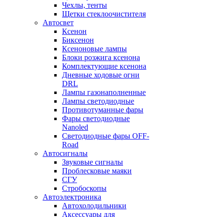
Чехлы, тенты
Щетки стеклоочистителя
Автосвет
Ксенон
Биксенон
Ксеноновые лампы
Блоки розжига ксенона
Комплектующие ксенона
Дневные ходовые огни
DRL
Лампы газонаполненные
Лампы светодиодные
Противотуманные фары
Фары светодиодные
Nanoled
Светодиодные фары OFF-
Road
Автосигналы
Звуковые сигналы
Проблесковые маяки
СГУ
Стробоскопы
Автоэлектроника
Автохолодильники
Аксессуары для