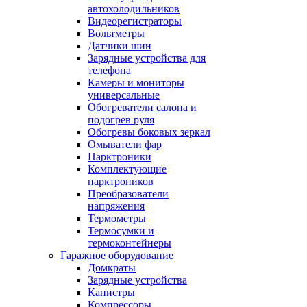
автохолодильников
Видеорегистраторы
Вольтметры
Датчики шин
Зарядные устройства для
телефона
Камеры и мониторы
универсальные
Обогреватели салона и
подогрев руля
Обогревы боковых зеркал
Омыватели фар
Парктроники
Комплектующие
парктроников
Преобразователи
напряжения
Термометры
Термосумки и
термоконтейнеры
Гаражное оборудование
Домкраты
Зарядные устройства
Канистры
Компрессоры