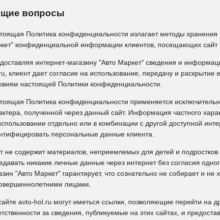
щие вопросы
тоящая Политика конфиденциальности излагает методы хранения 
кет" конфиденциальной информации клиентов, посещающих сайт av
доставляя интернет-магазину "Авто Маркет" сведения и информацию
.ru, клиент дает согласие на использование, передачу и раскрытие
овиям настоящей Политики конфиденциальности.
тоящая Политика конфиденциальности применяется исключительн
актера, полученной через данный сайт. Информация частного хар
использовании отдельно или в комбинации с другой доступной ин
нтифицировать персональные данные клиента.
т не содержит материалов, неприемлемых для детей и подростков 
едавать никакие личные данные через интернет без согласия одног
азин "Авто Маркет" гарантирует, что сознательно не собирает и не
овершеннолетними лицами.
сайте avto-hol.ru могут иметься ссылки, позволяющие перейти на д
етственности за сведения, публикуемые на этих сайтах, и предостав