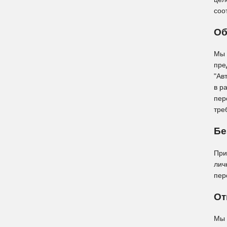
соо
Об
Мы 
пре
"Ав
в р
пер
тре
Бе
При
лич
пер
От
Мы 