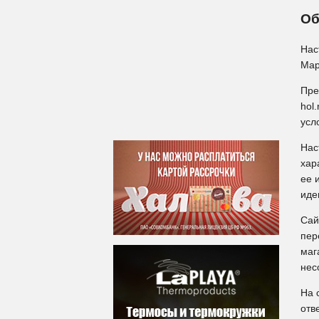
Об
Нас
Мар
Пре
hol
усл
Нас
хар
ее 
иде
Сай
пер
маг
нес
На 
отв