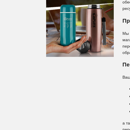
обе
рес
Пр
Мы 
маг
пер
обр
Пе
Ваш
а т
пер