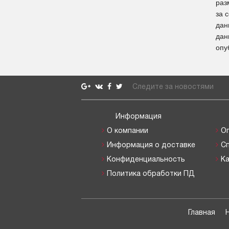
раз
за 
дан
дан
опу
Следите за новостями
Информация
О компании
О
Информация о доставке
С
Конфиденциальность
Ка
Политика обработки ПД
Главная