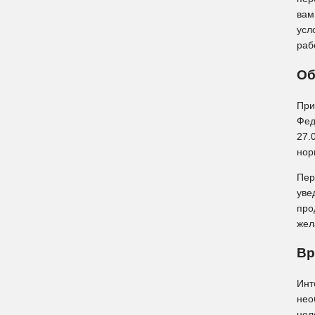
вам
усл
рабо
Об
При
Фед
27.
нор
Пер
уве
про
жел
Вр
Инт
нео
цел