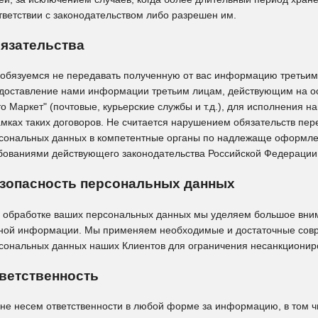
тветствии с законодательством либо разрешен им.
язательства
обязуемся не передавать полученную от вас информацию третьим
доставление нами информации третьим лицам, действующим на ос
то Маркет" (почтовые, курьерские службы и т.д.), для исполнения 
амках таких договоров. Не считается нарушением обязательств п
сональных данных в компетентные органы по надлежаще оформлен
бованиями действующего законодательства Российской Федерации
зопасность персональных данных
 обработке ваших персональных данных мы уделяем большое вни
ной информации. Мы применяем необходимые и достаточные совр
сональных данных наших Клиентов для ограничения несанкциониро
ветственность
не несем ответственности в любой форме за информацию, в том ч