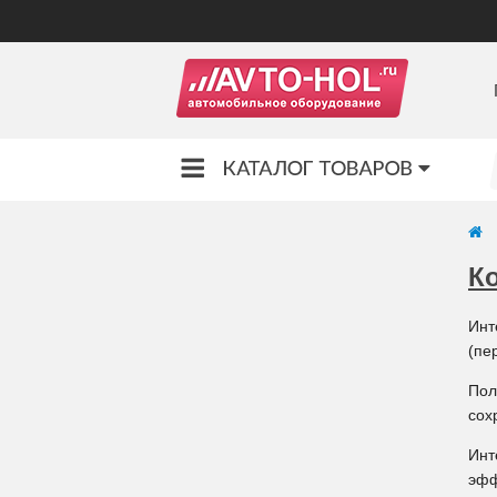
К
Инт
(пе
Пол
сох
Инт
эфф