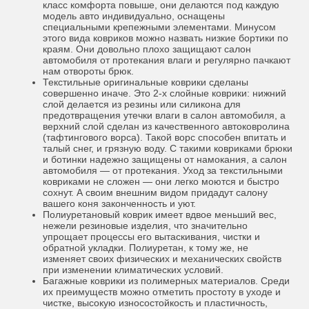
класс комфорта повыше, они делаются под каждую
модель авто индивидуально, оснащены
специальными крепежными элементами. Минусом
этого вида ковриков можно назвать низкие бортики по
краям. Они довольно плохо защищают салон
автомобиля от протекания влаги и регулярно пачкают
нам отвороты брюк.
Текстильные оригинальные коврики сделаны
совершенно иначе. Это 2-х слойные коврики: нижний
слой делается из резины или силикона для
предотвращения утечки влаги в салон автомобиля, а
верхний слой сделан из качественного автоковролина
(тафтингового ворса). Такой ворс способен впитать и
талый снег, и грязную воду. С такими ковриками брюки
и ботинки надежно защищены от намокания, а салон
автомобиля — от протекания. Уход за текстильными
ковриками не сложен — они легко моются и быстро
сохнут. А своим внешним видом придадут салону
вашего коня законченность и уют.
Полиуретановый коврик имеет вдвое меньший вес,
нежели резиновые изделия, что значительно
упрощает процессы его вытаскивания, чистки и
обратной укладки. Полиуретан, к тому же, не
изменяет своих физических и механических свойств
при изменении климатических условий.
Багажные коврики из полимерных материалов. Среди
их преимуществ можно отметить простоту в уходе и
чистке, высокую износостойкость и пластичность,