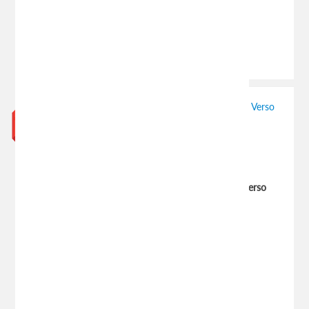
600.00 руб.
Есть в наличии
Добавить к сравнению
Отзывов (0)
Коврики салона (полиуретан) TOYOTA Corolla Verso
(2007) (NOR)
(Код:
NPL-Po-88-14
)
Производитель:
NorPlast
1046.00 руб.
1865.00 руб.