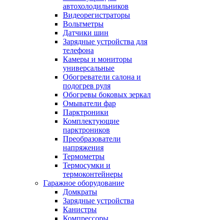
автохолодильников
Видеорегистраторы
Вольтметры
Датчики шин
Зарядные устройства для
телефона
Камеры и мониторы
универсальные
Обогреватели салона и
подогрев руля
Обогревы боковых зеркал
Омыватели фар
Парктроники
Комплектующие
парктроников
Преобразователи
напряжения
Термометры
Термосумки и
термоконтейнеры
Гаражное оборудование
Домкраты
Зарядные устройства
Канистры
Компрессоры