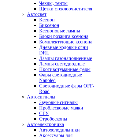
Чехлы, тенты
Щетки стеклоочистителя
Автосвет
Ксенон
Биксенон
Ксеноновые лампы
Блоки розжига ксенона
Комплектующие ксенона
Дневные ходовые огни
DRL
Лампы газонаполненные
Лампы светодиодные
Противотуманные фары
Фары светодиодные
Nanoled
Светодиодные фары OFF-
Road
Автосигналы
Звуковые сигналы
Проблесковые маяки
СГУ
Стробоскопы
Автоэлектроника
Автохолодильники
Аксессуары для