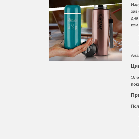
Изд
зав
диа
ком
Ана
Ци
Эле
пок
Пр
Пол