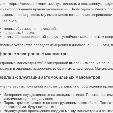
елия марки Автостор имеют высокую точность и повышенную надё
исит от соблюдения правил эксплуатации. Необходимо избегать пр
пазонных границ, поскольку имеет место возрастание погрешности
плектацию:
кнопка сбрасывания показаний;
поворотный носик;
стальной прорезиненный корпус – устойчив к механическим пов
логовые устройства проводят измерения в диапазоне 0 – 2.5 Атм, 
фровые электронные манометры
ктронные манометры AVS с электронной шкалой измерения оснащ
азатели в единицах измерения, выбранных владельцем. Максималь
авила эксплуатации автомобильных манометров
учение верных показаний манометра зависит от соблюдения правил
Измерение осуществляется на холодных шинах. Повышение темп
увеличению уровня давления;
Параметры считываются на незагруженном автомобиле. Показа
пассажирами, будут неточными;
Недопущение прохождения воздуха между манометром и вентиле