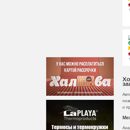
Хо
за
Авт
поз
о п
Ме
Ана