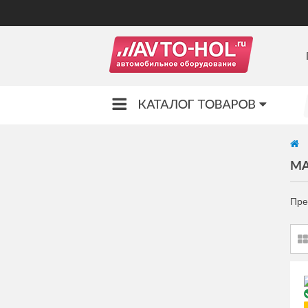
МА
Пре