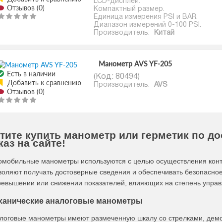
LCD-дисплей.
Отзывов (0)
Компактный размер.
Единица измерения PSI и BAR.
Диапазон измерений 0-100 PSI.
Производитель:
Китай
Манометр AVS YF-205
Есть в наличии
(Код:
80494
)
Добавить к сравнению
Производитель:
AVS
Отзывов (0)
тите купить манометр или герметик по до
каз на сайте!
омобильные манометры используются с целью осуществления конт
воляют получать достоверные сведения и обеспечивать безопасн
ревышении или снижении показателей, влияющих на степень управ
ханические аналоговые манометры
логовые манометры имеют размеченную шкалу со стрелками, дем