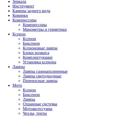
Зеркала
Инструмент
Камеры заднего вида
Коврики
Компрессоры
Компрессоры
Манометры и герметики
Ксенон
Ксенон
Биксенон
Ксеноновые лампы
Блоки розжига
Комплектующие
Установка ксенона
Лампы
Лампы газонаполненные
Лампы светодиодные
Переносные лампы
Мото
Ксенон
Биксенон
Лампы
Охранные системы
Мотоаксессуары
Чехлы, тенты