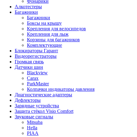
Фонарики
Алкотестеры
Багажники
Багажники
Боксы на крышу
Крепления для велосипедов
Крепления для лыж
Корзины для багажников
Комплектующие
Блокираторы Гарант
Видеорегистраторы
Громкая связь
Датчики шин
Blackview
Carax
ParkMaster
Колпачки индикаторы давления
Диагностические адаптеры
Дефлекторы
Зарядные устройства
Защита стёкол Visio Comfort
Звуковые сигналы
Mitsuba
Hella
PIAA