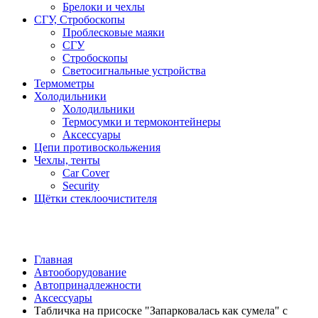
Брелоки и чехлы
СГУ, Стробоскопы
Проблесковые маяки
СГУ
Стробоскопы
Светосигнальные устройства
Термометры
Холодильники
Холодильники
Термосумки и термоконтейнеры
Аксессуары
Цепи противоскольжения
Чехлы, тенты
Car Cover
Security
Щётки стеклоочистителя
Главная
Автооборудование
Автопринадлежности
Аксессуары
Табличка на присоске "Запарковалась как сумела" с