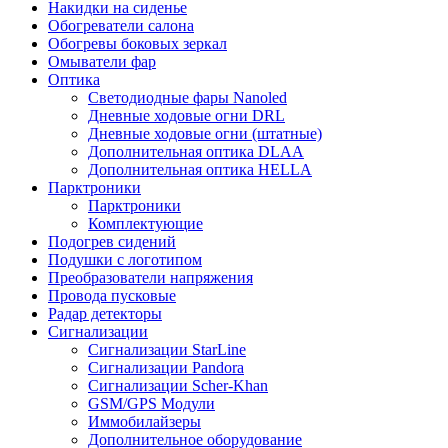
Накидки на сиденье
Обогреватели салона
Обогревы боковых зеркал
Омыватели фар
Оптика
Светодиодные фары Nanoled
Дневные ходовые огни DRL
Дневные ходовые огни (штатные)
Дополнительная оптика DLAA
Дополнительная оптика HELLA
Парктроники
Парктроники
Комплектующие
Подогрев сидений
Подушки с логотипом
Преобразователи напряжения
Провода пусковые
Радар детекторы
Сигнализации
Сигнализации StarLine
Сигнализации Pandora
Сигнализации Scher-Khan
GSM/GPS Модули
Иммобилайзеры
Дополнительное оборудование