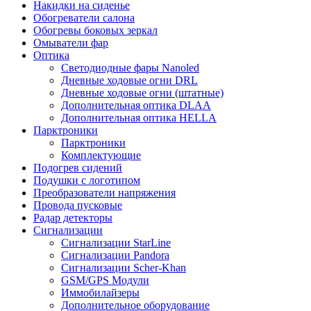
Накидки на сиденье
Обогреватели салона
Обогревы боковых зеркал
Омыватели фар
Оптика
Светодиодные фары Nanoled
Дневные ходовые огни DRL
Дневные ходовые огни (штатные)
Дополнительная оптика DLAA
Дополнительная оптика HELLA
Парктроники
Парктроники
Комплектующие
Подогрев сидений
Подушки с логотипом
Преобразователи напряжения
Провода пусковые
Радар детекторы
Сигнализации
Сигнализации StarLine
Сигнализации Pandora
Сигнализации Scher-Khan
GSM/GPS Модули
Иммобилайзеры
Дополнительное оборудование