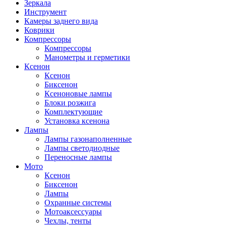
Зеркала
Инструмент
Камеры заднего вида
Коврики
Компрессоры
Компрессоры
Манометры и герметики
Ксенон
Ксенон
Биксенон
Ксеноновые лампы
Блоки розжига
Комплектующие
Установка ксенона
Лампы
Лампы газонаполненные
Лампы светодиодные
Переносные лампы
Мото
Ксенон
Биксенон
Лампы
Охранные системы
Мотоаксессуары
Чехлы, тенты