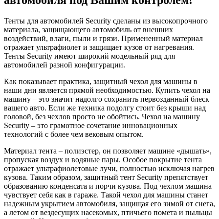
автомобиля под Вашим контролем!
Тенты для автомобилей Security сделаны из высокопрочного
материала, защищающего автомобиль от внешних
воздействий, влаги, пыли и грязи. Примененный материал
отражает ультрафиолет и защищает кузов от нагревания.
Тенты Security имеют широкий модельный ряд для
автомобилей разной конфигурации.
Как показывает практика, защитный чехол для машины в
наши дни является прямой необходимостью. Купить чехол на
машину – это значит надолго сохранить первозданный блеск
вашего авто. Если же техника подолгу стоит без крыши над
головой, без чехлов просто не обойтись. Чехол на машину
Security – это грамотное сочетание инновационных
технологий с более чем вековым опытом.
Материал тента – полиэстер, он позволяет машине «дышать»,
пропуская воздух и водяные пары. Особое покрытие тента
отражает ультрафиолетовые лучи, полностью исключая нагрев
кузова. Таким образом, защитный тент Security препятствует
образованию конденсата и порчи кузова. Под чехлом машина
чувствует себя как в гараже. Такой чехол для машины станет
надежным укрытием автомобиля, защищая его зимой от снега,
а летом от вездесущих насекомых, птичьего помета и пыльцы