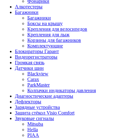
Фонарики
Алкотестеры
Багажники
Багажники
Боксы на крышу
Крепления для велосипедов
Крепления для лыж
Корзины для багажников
Комплектующие
Блокираторы Гарант
Видеорегистраторы
Громкая связь
Датчики шин
Blackview
Carax
ParkMaster
Колпачки индикаторы давления
Диагностические адаптеры
Дефлекторы
Зарядные устройства
Защита стёкол Visio Comfort
Звуковые сигналы
Mitsuba
Hella
PIAA