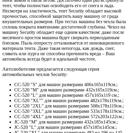
иней зимой и пыль летом. Достаточно один раз встряхнуть
тент, чтобы полностью освободить его от снега и льда.
Несмотря на эластичность, тент Security обладает высокой
прочностью, способной защитить вашу машину от града
внушительных размеров. При тестах машина без чехла была
сплошь покрыта вмятинами достаточной глубины. Чехол на
машину Security обладает еще одним качеством: даже после
месячного простоя машина будет сверкать первозданным
блеском. Пыль попросту отталкивается от инновационного
материала тента. Даже такая непогода, как дождь, снег,
слякоть или пурга не способна причинить вреда – Ваш
автомобиль всегда будет в идеальной чистоте.
Автолюбителям предлагается следующая серия
автомобильных чехлов Security:
CC-520 "S" для машин размерами 406х165х119см.;
CC-520 "М" для машин размерами 432х165х119см.;
CC-520 "L" для машин размерами 457х165х119 см.;
CC-520 "XL"" для машин размерами 482х178х119см.;
CC-520 "2XL" для машин размерами 508х178х119см.;
CC-520 "3XL" для машин размерами 533х178х119см.;
CC-520 "4XL" для машин размерами 572х203х122см.;
JC-520 "M" для машин размерами 432х185х145см.;
JC-520 "L" для машин размерами 457х185х145см.;
JC-520 "XL" для машин размерами 482 на 196 на 145