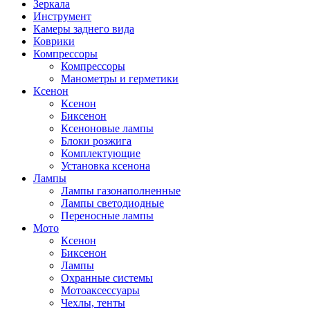
Зеркала
Инструмент
Камеры заднего вида
Коврики
Компрессоры
Компрессоры
Манометры и герметики
Ксенон
Ксенон
Биксенон
Ксеноновые лампы
Блоки розжига
Комплектующие
Установка ксенона
Лампы
Лампы газонаполненные
Лампы светодиодные
Переносные лампы
Мото
Ксенон
Биксенон
Лампы
Охранные системы
Мотоаксессуары
Чехлы, тенты