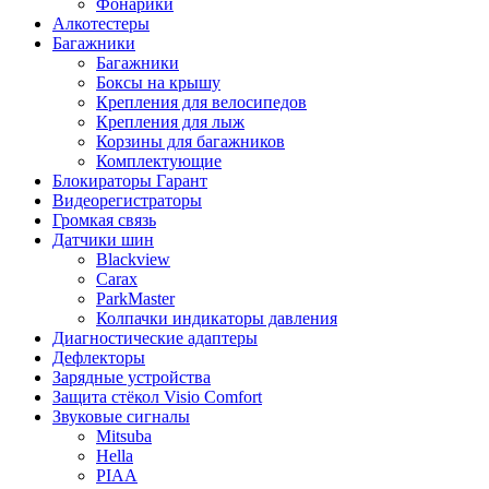
Фонарики
Алкотестеры
Багажники
Багажники
Боксы на крышу
Крепления для велосипедов
Крепления для лыж
Корзины для багажников
Комплектующие
Блокираторы Гарант
Видеорегистраторы
Громкая связь
Датчики шин
Blackview
Carax
ParkMaster
Колпачки индикаторы давления
Диагностические адаптеры
Дефлекторы
Зарядные устройства
Защита стёкол Visio Comfort
Звуковые сигналы
Mitsuba
Hella
PIAA