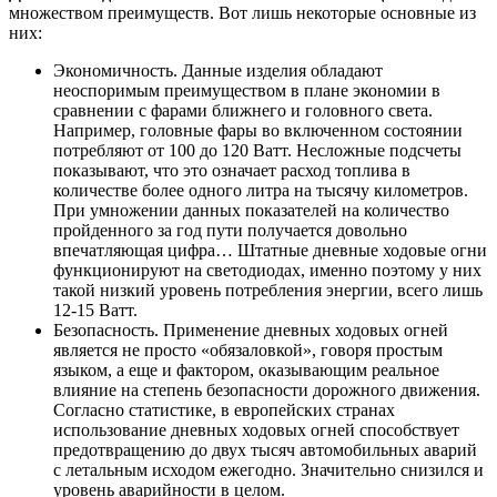
множеством преимуществ. Вот лишь некоторые основные из
них:
Экономичность. Данные изделия обладают
неоспоримым преимуществом в плане экономии в
сравнении с фарами ближнего и головного света.
Например, головные фары во включенном состоянии
потребляют от 100 до 120 Ватт. Несложные подсчеты
показывают, что это означает расход топлива в
количестве более одного литра на тысячу километров.
При умножении данных показателей на количество
пройденного за год пути получается довольно
впечатляющая цифра… Штатные дневные ходовые огни
функционируют на светодиодах, именно поэтому у них
такой низкий уровень потребления энергии, всего лишь
12-15 Ватт.
Безопасность. Применение дневных ходовых огней
является не просто «обязаловкой», говоря простым
языком, а еще и фактором, оказывающим реальное
влияние на степень безопасности дорожного движения.
Согласно статистике, в европейских странах
использование дневных ходовых огней способствует
предотвращению до двух тысяч автомобильных аварий
с летальным исходом ежегодно. Значительно снизился и
уровень аварийности в целом.