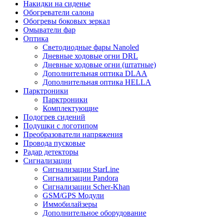
Накидки на сиденье
Обогреватели салона
Обогревы боковых зеркал
Омыватели фар
Оптика
Светодиодные фары Nanoled
Дневные ходовые огни DRL
Дневные ходовые огни (штатные)
Дополнительная оптика DLAA
Дополнительная оптика HELLA
Парктроники
Парктроники
Комплектующие
Подогрев сидений
Подушки с логотипом
Преобразователи напряжения
Провода пусковые
Радар детекторы
Сигнализации
Сигнализации StarLine
Сигнализации Pandora
Сигнализации Scher-Khan
GSM/GPS Модули
Иммобилайзеры
Дополнительное оборудование