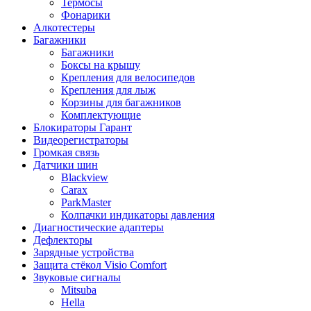
Термосы
Фонарики
Алкотестеры
Багажники
Багажники
Боксы на крышу
Крепления для велосипедов
Крепления для лыж
Корзины для багажников
Комплектующие
Блокираторы Гарант
Видеорегистраторы
Громкая связь
Датчики шин
Blackview
Carax
ParkMaster
Колпачки индикаторы давления
Диагностические адаптеры
Дефлекторы
Зарядные устройства
Защита стёкол Visio Comfort
Звуковые сигналы
Mitsuba
Hella