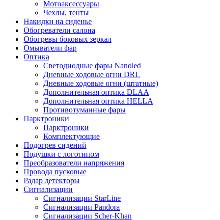
Мотоаксессуары
Чехлы, тенты
Накидки на сиденье
Обогреватели салона
Обогревы боковых зеркал
Омыватели фар
Оптика
Светодиодные фары Nanoled
Дневные ходовые огни DRL
Дневные ходовые огни (штатные)
Дополнительная оптика DLAA
Дополнительная оптика HELLA
Противотуманные фары
Парктроники
Парктроники
Комплектующие
Подогрев сидений
Подушки с логотипом
Преобразователи напряжения
Провода пусковые
Радар детекторы
Сигнализации
Сигнализации StarLine
Сигнализации Pandora
Сигнализации Scher-Khan