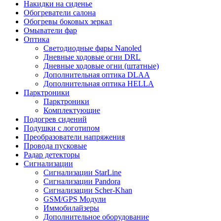
Накидки на сиденье
Обогреватели салона
Обогревы боковых зеркал
Омыватели фар
Оптика
Светодиодные фары Nanoled
Дневные ходовые огни DRL
Дневные ходовые огни (штатные)
Дополнительная оптика DLAA
Дополнительная оптика HELLA
Парктроники
Парктроники
Комплектующие
Подогрев сидений
Подушки с логотипом
Преобразователи напряжения
Провода пусковые
Радар детекторы
Сигнализации
Сигнализации StarLine
Сигнализации Pandora
Сигнализации Scher-Khan
GSM/GPS Модули
Иммобилайзеры
Дополнительное оборудование