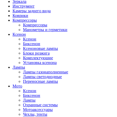
Зеркала
Инструмент
Камеры заднего вида
Коврики
Компрессоры
Компрессоры
Манометры и герметики
Ксенон
Ксенон
Биксенон
Ксеноновые лампы
Блоки розжига
Комплектующие
Установка ксенона
Лампы
Лампы газонаполненные
Лампы светодиодные
Переносные лампы
Мото
Ксенон
Биксенон
Лампы
Охранные системы
Мотоаксессуары
Чехлы, тенты