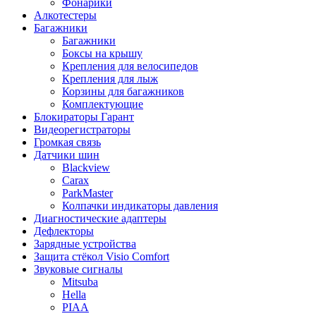
Фонарики
Алкотестеры
Багажники
Багажники
Боксы на крышу
Крепления для велосипедов
Крепления для лыж
Корзины для багажников
Комплектующие
Блокираторы Гарант
Видеорегистраторы
Громкая связь
Датчики шин
Blackview
Carax
ParkMaster
Колпачки индикаторы давления
Диагностические адаптеры
Дефлекторы
Зарядные устройства
Защита стёкол Visio Comfort
Звуковые сигналы
Mitsuba
Hella
PIAA