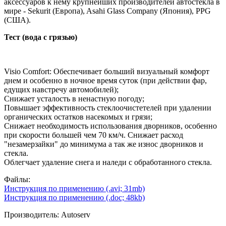
аксессуаров к нему крупнейших производителей автостекла в
мире - Sekurit (Европа), Asahi Glass Company (Япония), PPG
(США).
Тест (вода с грязью)
Visio Comfort: Обеспечивает больший визуальный комфорт
днем и особенно в ночное время суток (при действии фар,
едущих навстречу автомобилей);
Снижает усталость в ненастную погоду;
Повышает эффективность стеклоочистетелей при удалении
органических остатков насекомых и грязи;
Снижает необходимость использования дворников, особенно
при скорости большей чем 70 км/ч. Снижает расход
"незамерзайки" до минимума а так же износ дворников и
стекла.
Облегчает удаление снега и наледи с обработанного стекла.
Файлы:
Инструкция по применению (.avi; 31mb)
Инструкция по применению (.doc; 48kb)
Производитель:
Autoserv