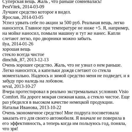
Суперская вещь. Жаль , что раньше сомневалась!
PestVitek
,
2014-03-09
Лучшее средство которое я видел.
Ярослав
,
2014-03-05
Успел урвать себе по акции за 500 руб. Реальная вещь, легко
наносится. Главное при температуре не ниже +5. Я, например,
на мойке наносил, помыли машину и тут же нанес. Капли
слетают легко, про дворники можно забыть.
ilya
,
2014-01-26
хорошая вещь
стекло всегда чистое
dimchik_87
,
2013-12-13
Очень хорошее средство. Жаль, что не узнал о нем раньше.
Легко наносится, а капельки дождя слетают со стекла
моментально. Надеюсь и зимой средство меня не подведет, и я
забуду про наледь на лобовом.
seval
,
2013-10-27
Вчера протестировал в реально экстремальных условиях Visio
Comfort. На дороге мокрая снежная каша, а стекло чистое. Еще
раз убедился в высоком качестве немецкой продукции.
Наталья Иванова
,
2013-10-22
Очень экономичное средство! Мне подруга посоветовала
заказать его для своего автомобиля. Я вначале не поверила в
его эффективность, а теперь когда им пользуюсь год, поняла,
что зря!