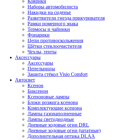
Коврики
Наборы автомобилиста
Накидки на сиденье
Разветвители гнезда прикуривателя
Рамки номерного знака
Термосы и чайники
Фонарики
Цепи противоскольжения
Щётки стеклоочистителя
Чехлы, тенты
Аксессуары
Аксессуары
Пепельницы
Защита стёкол Visio Comfort
Автосвет
Ксенон
Биксенон
Ксеноновые лампы
Блоки розжига ксенона
Комплектующие ксенона
Лампы газонаполненные
Лампы светодиодные
Дневные ходовые огни DRL
Дневные ходовые огни (штатные)
Дополнительная оптика DLAA