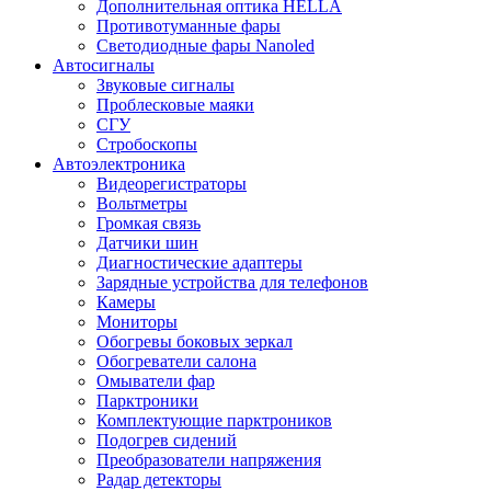
Дополнительная оптика HELLA
Противотуманные фары
Светодиодные фары Nanoled
Автосигналы
Звуковые сигналы
Проблесковые маяки
СГУ
Стробоскопы
Автоэлектроника
Видеорегистраторы
Вольтметры
Громкая связь
Датчики шин
Диагностические адаптеры
Зарядные устройства для телефонов
Камеры
Мониторы
Обогревы боковых зеркал
Обогреватели салона
Омыватели фар
Парктроники
Комплектующие парктроников
Подогрев сидений
Преобразователи напряжения
Радар детекторы