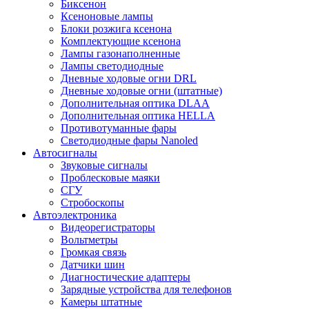
Биксенон
Ксеноновые лампы
Блоки розжига ксенона
Комплектующие ксенона
Лампы газонаполненные
Лампы светодиодные
Дневные ходовые огни DRL
Дневные ходовые огни (штатные)
Дополнительная оптика DLAA
Дополнительная оптика HELLA
Противотуманные фары
Светодиодные фары Nanoled
Автосигналы
Звуковые сигналы
Проблесковые маяки
СГУ
Стробоскопы
Автоэлектроника
Видеорегистраторы
Вольтметры
Громкая связь
Датчики шин
Диагностические адаптеры
Зарядные устройства для телефонов
Камеры штатные