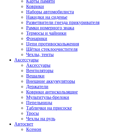
Карты памяти
Коврики
Наборы автомобилиста
Накидки на сиденье
Разветвители гнезда прикуривателя
Рамки номерного знака
Термосы и чайники
Фонарики
Цепи противоскольжения
Щётки стеклоочистителя
Чехлы, тенты
Аксессуары
Аксессуары
Вентиляторы
Вешалки
Внешние аккумуляторы
Держатели
Коврики антискользящие
Мультитулы-брелоки
Пепельницы
Таблички на присоске
Тросы
Чехлы на руль
Автосвет
Ксенон