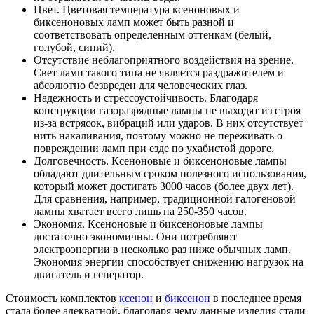
Цвет. Цветовая температура ксеноновых и
биксеноновых ламп может быть разной и
соответствовать определенным оттенкам (белый,
голубой, синий).
Отсутствие неблагоприятного воздействия на зрение.
Свет ламп такого типа не является раздражителем и
абсолютно безвреден для человеческих глаз.
Надежность и стрессоустойчивость. Благодаря
конструкции газоразрядные лампы не выходят из строя
из-за встрясок, вибраций или ударов. В них отсутствует
нить накаливания, поэтому можно не переживать о
повреждении ламп при езде по ухабистой дороге.
Долговечность. Ксеноновые и биксеноновые лампы
обладают длительным сроком полезного использования,
который может достигать 3000 часов (более двух лет).
Для сравнения, например, традиционной галогеновой
лампы хватает всего лишь на 250-350 часов.
Экономия. Ксеноновые и биксеноновые лампы
достаточно экономичны. Они потребляют
электроэнергии в несколько раз ниже обычных ламп.
Экономия энергии способствует снижению нагрузок на
двигатель и генератор.
Стоимость комплектов
ксенон
и
биксенон
в последнее время
стала более адекватной, благодаря чему данные изделия стали