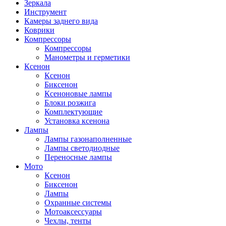
Зеркала
Инструмент
Камеры заднего вида
Коврики
Компрессоры
Компрессоры
Манометры и герметики
Ксенон
Ксенон
Биксенон
Ксеноновые лампы
Блоки розжига
Комплектующие
Установка ксенона
Лампы
Лампы газонаполненные
Лампы светодиодные
Переносные лампы
Мото
Ксенон
Биксенон
Лампы
Охранные системы
Мотоаксессуары
Чехлы, тенты