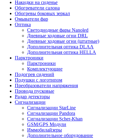
Накидки на сиденье
Обогреватели салона
Обогревы боковых зеркал
Омыватели фар
Оптика
Светодиодные фары Nanoled
Дневные ходовые огни DRL
Дневные ходовые огни (штатные)
Дополнительная оптика DLAA
Дополнительная оптика HELLA
Парктроники
Парктроники
Комплектующие
Подогрев сидений
Подушки с логотипом
Преобразователи напряжения
Провода пусковые
Радар детекторы
Сигнализации
Сигнализации StarLine
Сигнализации Pandora
Сигнализации Scher-Khan
GSM/GPS Модули
Иммобилайзеры
Дополнительное оборудование