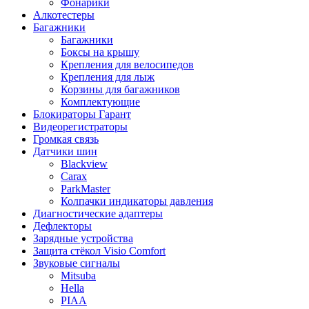
Фонарики
Алкотестеры
Багажники
Багажники
Боксы на крышу
Крепления для велосипедов
Крепления для лыж
Корзины для багажников
Комплектующие
Блокираторы Гарант
Видеорегистраторы
Громкая связь
Датчики шин
Blackview
Carax
ParkMaster
Колпачки индикаторы давления
Диагностические адаптеры
Дефлекторы
Зарядные устройства
Защита стёкол Visio Comfort
Звуковые сигналы
Mitsuba
Hella
PIAA