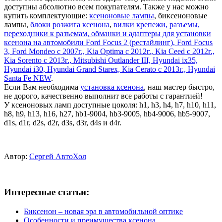
доступны абсолютно всем покупателям. Также у нас можно
купить комплектующие:
ксеноновые лампы
, биксеноновые
лампы,
блоки розжига ксенона
,
вилки крепежи, разъемы,
переходники к разъемам, обманки и адаптеры для установки
ксенона на автомобили Ford Focus 2 (рестайлинг), Ford Focus
3, Ford Mondeo с 2007г., Kia Optima с 2012г., Kia Ceed с 2012г.,
Kia Sorento с 2013г., Mitsubishi Outlander III, Hyundai ix35,
Hyundai i30, Hyundai Grand Starex, Kia Cerato с 2013г., Hyundai
Santa Fe NEW
.
Если Вам необходима
установка ксенона
, наш мастер быстро,
не дорого, качественно выполнит все работы с гарантией!
У ксеноновых ламп доступные цоколя: h1, h3, h4, h7, h10, h11,
h8, h9, h13, h16, h27, hb1-9004, hb3-9005, hb4-9006, hb5-9007,
d1s, d1r, d2s, d2r, d3s, d3r, d4s и d4r.
Автор:
Сергей АвтоХол
Интересные статьи:
Биксенон – новая эра в автомобильной оптике
Особенности и преимущества ксенона