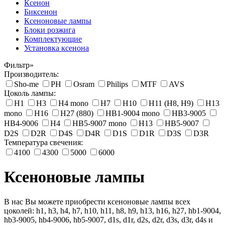
Ксенон
Биксенон
Ксеноновые лампы
Блоки розжига
Комплектующие
Установка ксенона
Фильтр»
Производитель:
Sho-me
PH
Osram
Philips
MTF
AVS
Цоколь лампы:
H1
H3
H4 mono
H7
H10
H11 (H8, H9)
H13
mono
H16
H27 (880)
HB1-9004 mono
HB3-9005
HB4-9006
H4
HB5-9007 mono
H13
HB5-9007
D2S
D2R
D4S
D4R
D1S
D1R
D3S
D3R
Температура свечения:
4100
4300
5000
6000
Ксеноновые лампы
В нас Вы можете приобрести ксеноновые лампы всех
цоколей: h1, h3, h4, h7, h10, h11, h8, h9, h13, h16, h27, hb1-9004,
hb3-9005, hb4-9006, hb5-9007, d1s, d1r, d2s, d2r, d3s, d3r, d4s и