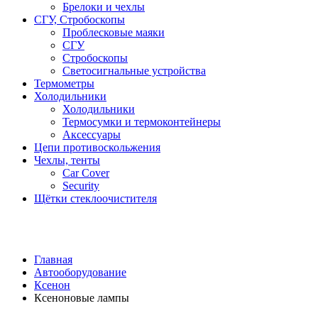
Брелоки и чехлы
СГУ, Стробоскопы
Проблесковые маяки
СГУ
Стробоскопы
Светосигнальные устройства
Термометры
Холодильники
Холодильники
Термосумки и термоконтейнеры
Аксессуары
Цепи противоскольжения
Чехлы, тенты
Car Cover
Security
Щётки стеклоочистителя
Главная
Автооборудование
Ксенон
Ксеноновые лампы