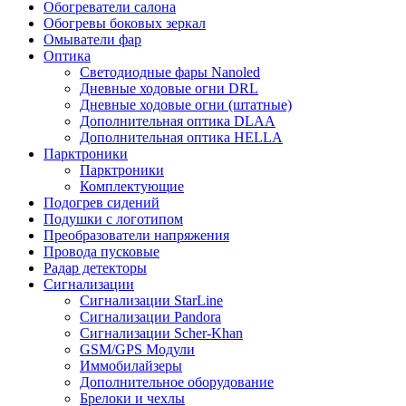
Обогреватели салона
Обогревы боковых зеркал
Омыватели фар
Оптика
Светодиодные фары Nanoled
Дневные ходовые огни DRL
Дневные ходовые огни (штатные)
Дополнительная оптика DLAA
Дополнительная оптика HELLA
Парктроники
Парктроники
Комплектующие
Подогрев сидений
Подушки с логотипом
Преобразователи напряжения
Провода пусковые
Радар детекторы
Сигнализации
Сигнализации StarLine
Сигнализации Pandora
Сигнализации Scher-Khan
GSM/GPS Модули
Иммобилайзеры
Дополнительное оборудование
Брелоки и чехлы