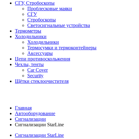
СГУ, Стробоскопы
Проблесковые маяки
СГУ
Стробоскопы
Светосигнальные устройства
Термометры
Холодильники
Холодильники
Термосумки и термоконтейнеры
Аксессуары
Цепи противоскольжения
Чехлы, тенты
Car Cover
Security
Щётки стеклоочистителя
Главная
Автооборудование
Сигнализации
Сигнализации StarLine
Сигнализации StarLine