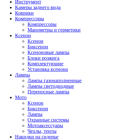
Инструмент
Камеры заднего вида
Коврики
Компрессоры
Компрессоры
Манометры и герметики
Ксенон
Ксенон
Биксенон
Ксеноновые лампы
Блоки розжига
Комплектующие
Установка ксенона
Лампы
Лампы газонаполненные
Лампы светодиодные
Переносные лампы
Мото
Ксенон
Биксенон
Лампы
Охранные системы
Мотоаксессуары
Чехлы, тенты
Накидки на сиденье