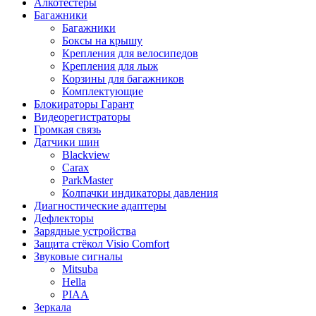
Алкотестеры
Багажники
Багажники
Боксы на крышу
Крепления для велосипедов
Крепления для лыж
Корзины для багажников
Комплектующие
Блокираторы Гарант
Видеорегистраторы
Громкая связь
Датчики шин
Blackview
Carax
ParkMaster
Колпачки индикаторы давления
Диагностические адаптеры
Дефлекторы
Зарядные устройства
Защита стёкол Visio Comfort
Звуковые сигналы
Mitsuba
Hella
PIAA
Зеркала