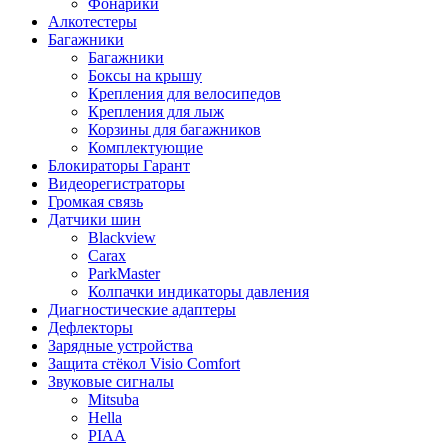
Фонарики
Алкотестеры
Багажники
Багажники
Боксы на крышу
Крепления для велосипедов
Крепления для лыж
Корзины для багажников
Комплектующие
Блокираторы Гарант
Видеорегистраторы
Громкая связь
Датчики шин
Blackview
Carax
ParkMaster
Колпачки индикаторы давления
Диагностические адаптеры
Дефлекторы
Зарядные устройства
Защита стёкол Visio Comfort
Звуковые сигналы
Mitsuba
Hella
PIAA