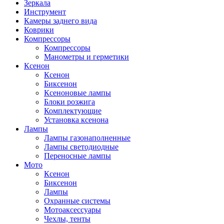
Зеркала
Инструмент
Камеры заднего вида
Коврики
Компрессоры
Компрессоры
Манометры и герметики
Ксенон
Ксенон
Биксенон
Ксеноновые лампы
Блоки розжига
Комплектующие
Установка ксенона
Лампы
Лампы газонаполненные
Лампы светодиодные
Переносные лампы
Мото
Ксенон
Биксенон
Лампы
Охранные системы
Мотоаксессуары
Чехлы, тенты