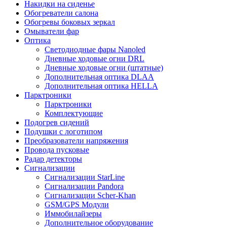
Накидки на сиденье
Обогреватели салона
Обогревы боковых зеркал
Омыватели фар
Оптика
Светодиодные фары Nanoled
Дневные ходовые огни DRL
Дневные ходовые огни (штатные)
Дополнительная оптика DLAA
Дополнительная оптика HELLA
Парктроники
Парктроники
Комплектующие
Подогрев сидений
Подушки с логотипом
Преобразователи напряжения
Провода пусковые
Радар детекторы
Сигнализации
Сигнализации StarLine
Сигнализации Pandora
Сигнализации Scher-Khan
GSM/GPS Модули
Иммобилайзеры
Дополнительное оборудование