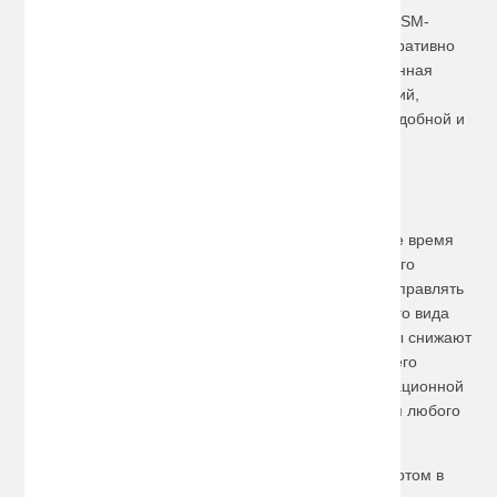
Скрытая установка базового блока, оснащенного GSM-
модулем с независимым питанием, позволяет оперативно
установить местонахождение мотоцикла. Современная
сигнализация имеет массу дополнительных функций,
которые делают эксплуатацию транспорта более удобной и
безопасной.
Эффективные осветительные приборы и
аксессуары
Безусловно, езда на мотоцикле, особенно в темное время
суток, требует специальных навыков и качественного
головного света. Мото ксенон позволяет уверено управлять
байком во время ночных поездок, которые для этого вида
транспорта наиболее часты. Газоразрядные лампы снижают
нагрузку на энергосистему мотоцикла без малейшего
снижения эффективности. Мото биксенон с инновационной
системой фокусировки луча – лучшее решение для любого
мотоцикла!
Безусловно, для человека, управляющего транспортом в