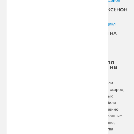
МОТО БИКСЕНОН
МОТОКСЕНОН
МОТОАКСЕССУАРЫ
СИГНАЛИЗАЦИИ НА
МОТОЦИКЛ
Хотите купить дополнительное
оборудование для мотоциклов по
доступной цене, сделайте заказ на
сайте!
Современный мотоцикл – это нечто большее, нежели
просто средство для передвижения, он необходим, скорее,
для души и престижа. Впрочем, стоимость отдельных
экземпляров значительно превышает цену автомобиля
среднего класса, а защищенность от угона существенно
ниже. Для решения подобной задачи надежные охранные
системы, приобретенные в нашем интернет-магазине,
обеспечат сохранность вашего движимого имущества.