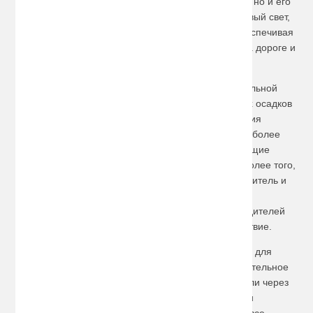
темноте, важны не только яркость светового пучка, но и его
оттенок. Мото лампы газонаполненные дают матовый свет,
который снижает утомляемость глаз водителя, обеспечивая
максимально высокую контрастность предметов на дороге и
вдоль нее.
Как правило, для сохранности мотоцикла на длительной
стоянке необходимо защитить его от атмосферных осадков
и попадания прямых солнечных лучей. Для решения
подобной задачи незаменимы чехлы и тенты – наиболее
компактные и удобные приспособления, изолирующие
транспортное средство от вредных воздействий. Более того,
поездка на байке приятнее и безопасней, если водитель и
пассажир экипированы соответствующим образом.
Качественные мотоаксессуары от лучших производителей
превратят каждый выезд в увлекательное путешествие.
В нашем интернет-магазине есть все необходимое для
людей, увлеченных мотоциклом. Заказать дополнительное
оборудование и аксессуары можно по телефону или через
Интернет. Обращайтесь, оформляйте заявку. Наши
консультанты с удовольствием помогут подобрать все