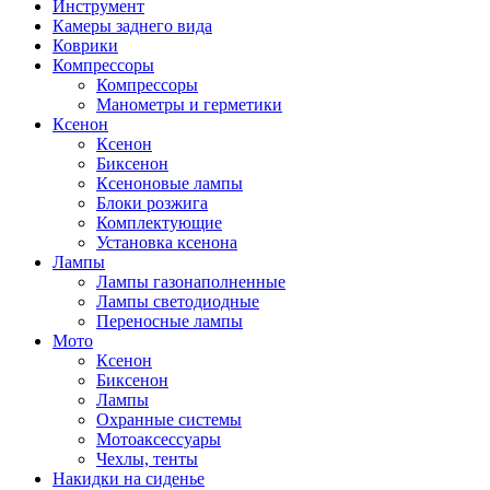
Инструмент
Камеры заднего вида
Коврики
Компрессоры
Компрессоры
Манометры и герметики
Ксенон
Ксенон
Биксенон
Ксеноновые лампы
Блоки розжига
Комплектующие
Установка ксенона
Лампы
Лампы газонаполненные
Лампы светодиодные
Переносные лампы
Мото
Ксенон
Биксенон
Лампы
Охранные системы
Мотоаксессуары
Чехлы, тенты
Накидки на сиденье