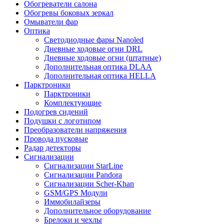
Обогреватели салона
Обогревы боковых зеркал
Омыватели фар
Оптика
Светодиодные фары Nanoled
Дневные ходовые огни DRL
Дневные ходовые огни (штатные)
Дополнительная оптика DLAA
Дополнительная оптика HELLA
Парктроники
Парктроники
Комплектующие
Подогрев сидений
Подушки с логотипом
Преобразователи напряжения
Провода пусковые
Радар детекторы
Сигнализации
Сигнализации StarLine
Сигнализации Pandora
Сигнализации Scher-Khan
GSM/GPS Модули
Иммобилайзеры
Дополнительное оборудование
Брелоки и чехлы