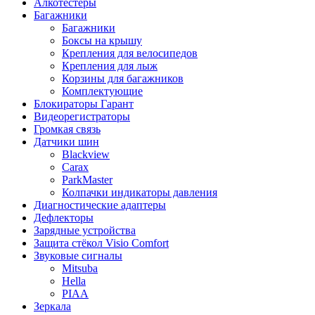
Алкотестеры
Багажники
Багажники
Боксы на крышу
Крепления для велосипедов
Крепления для лыж
Корзины для багажников
Комплектующие
Блокираторы Гарант
Видеорегистраторы
Громкая связь
Датчики шин
Blackview
Carax
ParkMaster
Колпачки индикаторы давления
Диагностические адаптеры
Дефлекторы
Зарядные устройства
Защита стёкол Visio Comfort
Звуковые сигналы
Mitsuba
Hella
PIAA
Зеркала