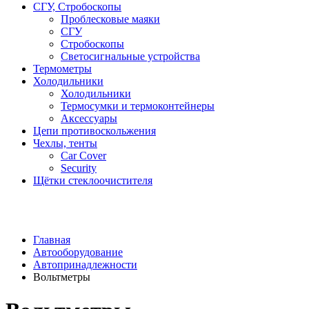
СГУ, Стробоскопы
Проблесковые маяки
СГУ
Стробоскопы
Светосигнальные устройства
Термометры
Холодильники
Холодильники
Термосумки и термоконтейнеры
Аксессуары
Цепи противоскольжения
Чехлы, тенты
Car Cover
Security
Щётки стеклоочистителя
Главная
Автооборудование
Автопринадлежности
Вольтметры