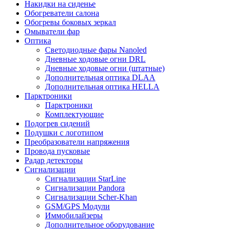
Накидки на сиденье
Обогреватели салона
Обогревы боковых зеркал
Омыватели фар
Оптика
Светодиодные фары Nanoled
Дневные ходовые огни DRL
Дневные ходовые огни (штатные)
Дополнительная оптика DLAA
Дополнительная оптика HELLA
Парктроники
Парктроники
Комплектующие
Подогрев сидений
Подушки с логотипом
Преобразователи напряжения
Провода пусковые
Радар детекторы
Сигнализации
Сигнализации StarLine
Сигнализации Pandora
Сигнализации Scher-Khan
GSM/GPS Модули
Иммобилайзеры
Дополнительное оборудование