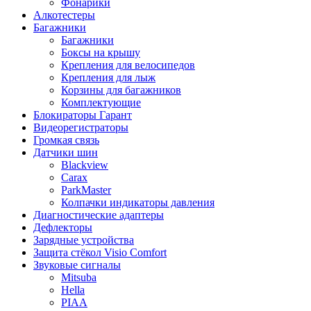
Фонарики
Алкотестеры
Багажники
Багажники
Боксы на крышу
Крепления для велосипедов
Крепления для лыж
Корзины для багажников
Комплектующие
Блокираторы Гарант
Видеорегистраторы
Громкая связь
Датчики шин
Blackview
Carax
ParkMaster
Колпачки индикаторы давления
Диагностические адаптеры
Дефлекторы
Зарядные устройства
Защита стёкол Visio Comfort
Звуковые сигналы
Mitsuba
Hella
PIAA