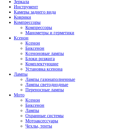
Зеркала
Инструмент
Камеры заднего вида
Коврики
Компрессоры
Компрессоры
Манометры и герметики
Ксенон
Ксенон
Биксенон
Ксеноновые лампы
Блоки розжига
Комплектующие
Установка ксенона
Лампы
Лампы газонаполненные
Лампы светодиодные
Переносные лампы
Мото
Ксенон
Биксенон
Лампы
Охранные системы
Мотоаксессуары
Чехлы, тенты