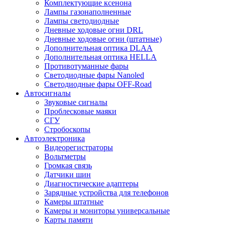
Комплектующие ксенона
Лампы газонаполненные
Лампы светодиодные
Дневные ходовые огни DRL
Дневные ходовые огни (штатные)
Дополнительная оптика DLAA
Дополнительная оптика HELLA
Противотуманные фары
Светодиодные фары Nanoled
Светодиодные фары OFF-Road
Автосигналы
Звуковые сигналы
Проблесковые маяки
СГУ
Стробоскопы
Автоэлектроника
Видеорегистраторы
Вольтметры
Громкая связь
Датчики шин
Диагностические адаптеры
Зарядные устройства для телефонов
Камеры штатные
Камеры и мониторы универсальные
Карты памяти