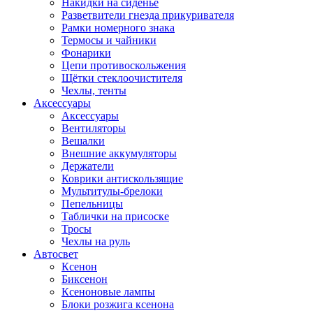
Накидки на сиденье
Разветвители гнезда прикуривателя
Рамки номерного знака
Термосы и чайники
Фонарики
Цепи противоскольжения
Щётки стеклоочистителя
Чехлы, тенты
Аксессуары
Аксессуары
Вентиляторы
Вешалки
Внешние аккумуляторы
Держатели
Коврики антискользящие
Мультитулы-брелоки
Пепельницы
Таблички на присоске
Тросы
Чехлы на руль
Автосвет
Ксенон
Биксенон
Ксеноновые лампы
Блоки розжига ксенона