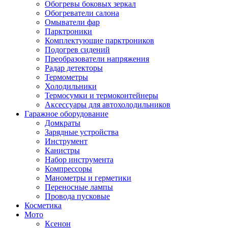
Обогревы боковых зеркал
Обогреватели салона
Омыватели фар
Парктроники
Комплектующие парктроников
Подогрев сидений
Преобразователи напряжения
Радар детекторы
Термометры
Холодильники
Термосумки и термоконтейнеры
Аксессуары для автохолодильников
Гаражное оборудование
Домкраты
Зарядные устройства
Инструмент
Канистры
Набор инструмента
Компрессоры
Манометры и герметики
Переносные лампы
Провода пусковые
Косметика
Мото
Ксенон