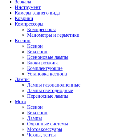
Зеркала
Инструмент
Камеры заднего вида
Коврики
Компрессоры
Компрессоры
Манометры и герметики
Ксенон
Ксенон
Биксенон
Ксеноновые лампы
Блоки розжига
Комплектующие
Установка ксенона
Лампы
Лампы газонаполненные
Лампы светодиодные
Переносные лампы
Мото
Ксенон
Биксенон
Лампы
Охранные системы
Мотоаксессуары
Чехлы, тенты