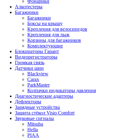
Фонарики
Алкотестеры
Багажники
Багажники
Боксы на крышу
Крепления для велосипедов
Крепления для лыж
Корзины для багажников
Комплектующие
Блокираторы Гарант
Видеорегистраторы
Громкая связь
Датчики шин
Blackview
Carax
ParkMaster
Колпачки индикаторы давления
Диагностические адаптеры
Дефлекторы
Зарядные устройства
Защита стёкол Visio Comfort
Звуковые сигналы
Mitsuba
Hella
PIAA