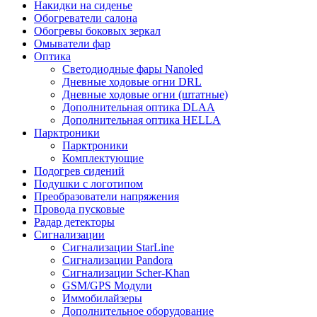
Накидки на сиденье
Обогреватели салона
Обогревы боковых зеркал
Омыватели фар
Оптика
Светодиодные фары Nanoled
Дневные ходовые огни DRL
Дневные ходовые огни (штатные)
Дополнительная оптика DLAA
Дополнительная оптика HELLA
Парктроники
Парктроники
Комплектующие
Подогрев сидений
Подушки с логотипом
Преобразователи напряжения
Провода пусковые
Радар детекторы
Сигнализации
Сигнализации StarLine
Сигнализации Pandora
Сигнализации Scher-Khan
GSM/GPS Модули
Иммобилайзеры
Дополнительное оборудование