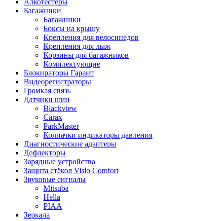
Алкотестеры
Багажники
Багажники
Боксы на крышу
Крепления для велосипедов
Крепления для лыж
Корзины для багажников
Комплектующие
Блокираторы Гарант
Видеорегистраторы
Громкая связь
Датчики шин
Blackview
Carax
ParkMaster
Колпачки индикаторы давления
Диагностические адаптеры
Дефлекторы
Зарядные устройства
Защита стёкол Visio Comfort
Звуковые сигналы
Mitsuba
Hella
PIAA
Зеркала