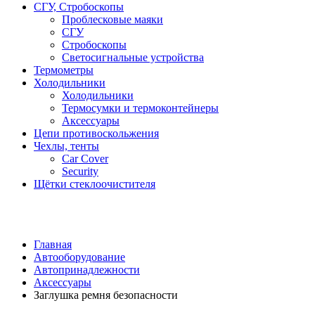
СГУ, Стробоскопы
Проблесковые маяки
СГУ
Стробоскопы
Светосигнальные устройства
Термометры
Холодильники
Холодильники
Термосумки и термоконтейнеры
Аксессуары
Цепи противоскольжения
Чехлы, тенты
Car Cover
Security
Щётки стеклоочистителя
Главная
Автооборудование
Автопринадлежности
Аксессуары
Заглушка ремня безопасности