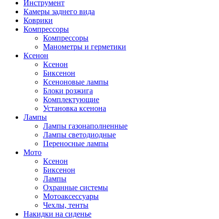
Инструмент
Камеры заднего вида
Коврики
Компрессоры
Компрессоры
Манометры и герметики
Ксенон
Ксенон
Биксенон
Ксеноновые лампы
Блоки розжига
Комплектующие
Установка ксенона
Лампы
Лампы газонаполненные
Лампы светодиодные
Переносные лампы
Мото
Ксенон
Биксенон
Лампы
Охранные системы
Мотоаксессуары
Чехлы, тенты
Накидки на сиденье