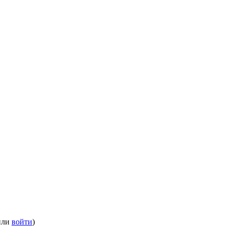
или
войти
)