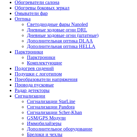
Обогреватели салона
Обогревы боковых зеркал
Омыватели фар
Оптика
Светодиодные фары Nanoled
Дневные ходовые огни DRL
Дневные ходовые огни (штатные)
Дополнительная оптика DLAA
Дополнительная оптика HELLA
Парктроники
Парктроники
Комплектующие
Подогрев сидений
Подушки с логотипом
Преобразователи напряжения
Провода пусковые
Радар детекторы
Сигнализации
Сигнализации StarLine
Сигнализации Pandora
Сигнализации Scher-Khan
GSM/GPS Модули
Иммобилайзеры
Дополнительное оборудование
Брелоки и чехлы