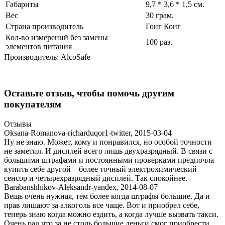
Габариты
9,7 * 3,6 * 1,5 см.
Вес
30 грам.
Страна производитель
Гонг Конг
Кол-во измерений без замены
100 раз.
элементов питания
Производитель:
AlcoSafe
Оставьте отзыв, чтобы помочь другим
покупателям
Отзывы
Oksana-Romanova-richarduqor1-twitter
,
2015-03-04
Ну не знаю. Может, кому и понравился, но особой точности
не заметил. И дисплей всего лишь двухразрядный. В связи с
большими штрафами и постоянными проверками предпочла
купить себе другой – более точный электрохимический
сенсор и четырехразрядный дисплей. Так спокойнее.
Barabanshhikov-Aleksandr-yandex
,
2014-08-07
Вещь очень нужная, тем более когда штрафы большие. Да и
прав лишают за алкоголь все чаще. Вот и приобрел себе,
теперь знаю когда можно ездить, а когда лучше вызвать такси.
Очень рад что за не столь большие деньги смог приобрести.