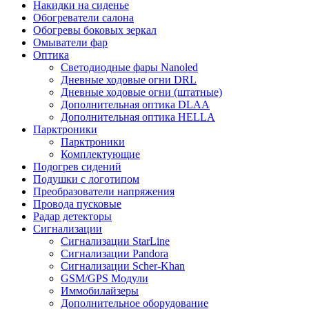
Накидки на сиденье
Обогреватели салона
Обогревы боковых зеркал
Омыватели фар
Оптика
Светодиодные фары Nanoled
Дневные ходовые огни DRL
Дневные ходовые огни (штатные)
Дополнительная оптика DLAA
Дополнительная оптика HELLA
Парктроники
Парктроники
Комплектующие
Подогрев сидений
Подушки с логотипом
Преобразователи напряжения
Провода пусковые
Радар детекторы
Сигнализации
Сигнализации StarLine
Сигнализации Pandora
Сигнализации Scher-Khan
GSM/GPS Модули
Иммобилайзеры
Дополнительное оборудование