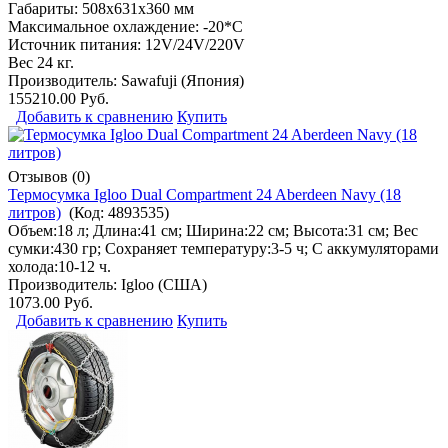
Габариты: 508х631х360 мм
Максимальное охлаждение: -20*С
Источник питания: 12V/24V/220V
Вес 24 кг.
Производитель:
Sawafuji (Япония)
155210.00 Руб.
Добавить к сравнению
Купить
Отзывов (0)
Термосумка Igloo Dual Compartment 24 Aberdeen Navy (18
литров)
(Код:
4893535
)
Объем:18 л; Длина:41 см; Ширина:22 см; Высота:31 см; Вес
сумки:430 гр; Сохраняет температуру:3-5 ч; С аккумуляторами
холода:10-12 ч.
Производитель:
Igloo (США)
1073.00 Руб.
Добавить к сравнению
Купить