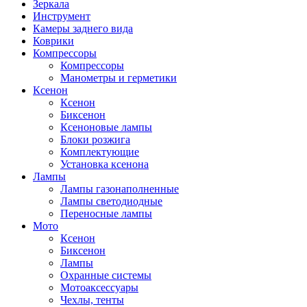
Зеркала
Инструмент
Камеры заднего вида
Коврики
Компрессоры
Компрессоры
Манометры и герметики
Ксенон
Ксенон
Биксенон
Ксеноновые лампы
Блоки розжига
Комплектующие
Установка ксенона
Лампы
Лампы газонаполненные
Лампы светодиодные
Переносные лампы
Мото
Ксенон
Биксенон
Лампы
Охранные системы
Мотоаксессуары
Чехлы, тенты