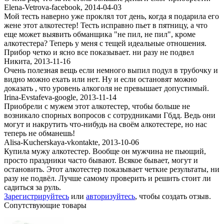
Elena-Vetrova-facebook
,
2014-04-03
Мой тесть наверно уже проклял тот день, когда я подарила его
жене этот алкотестер! Тесть исправно пьет в пятницу, а что
еще может выявить обманщика "не пил, не пил", кроме
алкотестера? Теперь у меня с тещей идеальные отношения.
Прибор четко и ясно все показывает. ни разу не подвел
Никита
,
2013-11-16
Очень полезная вещь если немного выпил подул в трубочку и
видно можно ехать или нет. Ну и если остановят можно
доказать , что уровень алкоголя не превышает допустимый.
Irina-Evstafeva-google
,
2013-11-14
Приобрели с мужем этот алкотестер, чтобы больше не
возникало спорных вопросов с сотрудниками Гбдд. Ведь они
могут и накрутить что-нибудь на своём алкотестере, но нас
теперь не обманешь!
Alisa-Kucherskaya-vkontakte
,
2013-10-06
Купила мужу алкотестер. Вообще он мужчина не пьющий,
просто праздники часто бывают. Всякое бывает, могут и
остановить. Этот алкотестер показывает четкие результаты, ни
разу не подвёл. Лучше самому проверить и решить стоит ли
садиться за руль.
Зарегистрируйтесь
или
авторизуйтесь
, чтобы создать отзыв.
Сопутствующие товары