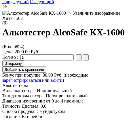
Предыдущий
Следующий
Увеличить изображение
Хиты:
5621
(6)
Алкотестер AlcoSafe КХ-1600
(Код:
6854
)
Цена:
2000.00 Руб.
Кол-во :
Бонус при покупке:
80.00 Руб.
(необходимо
зарегистрироваться
или
войти
)
Алкотестеры
Вид алкотестера
:
Индивидуальный
Тип датчика/сенсора
:
Полупроводниковый
Диапазон измерений
:
от 0 до 4 промилле
Точность Дисплея
:
0,0
Способ продува
:
с мундштуком
Питание
:
Батарейки