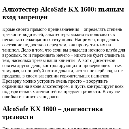
Алкотестер AlcoSafe KX 1600: пьяным
вход запрещен
Кроме своего прямого предназначения – определять степень
трезвости водителей, алкотестеры можно использовать в
несколько неожиданных ситуациях. Например, определять
состояние подростков перед тем, как пропустить их на
танцпол. Дело в том, что если вы владелец ночного клуба для
взрослых, то и переживать нечего – никто не будет следить за
тем, насколько трезвы ваши клиенты. А вот с дискотекой –
совсем другое дело, контролирующих и проверяющих – тьма
тьмущая, и попробуй потом докажи, что ты не верблюд, и не
продаешь в своем заведении горячительных напитков.
Проверку можно устроить очень просто – вооружить
охранника на входе алкотестером, и пусть контролирует всех
подозрительных личностей на предмет трезвости. В случае
ошибки извиниться недолго.
AlcoSafe KX 1600 – диагностика
трезвости
Эта модель отличается простым, но в то же время стильным