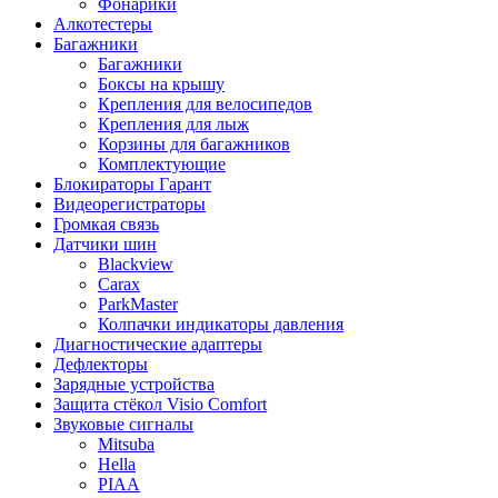
Фонарики
Алкотестеры
Багажники
Багажники
Боксы на крышу
Крепления для велосипедов
Крепления для лыж
Корзины для багажников
Комплектующие
Блокираторы Гарант
Видеорегистраторы
Громкая связь
Датчики шин
Blackview
Carax
ParkMaster
Колпачки индикаторы давления
Диагностические адаптеры
Дефлекторы
Зарядные устройства
Защита стёкол Visio Comfort
Звуковые сигналы
Mitsuba
Hella
PIAA