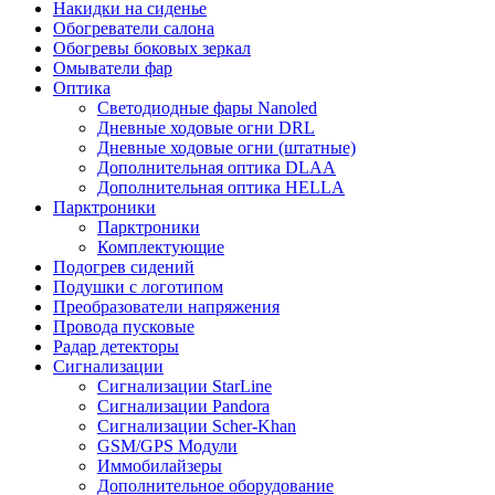
Накидки на сиденье
Обогреватели салона
Обогревы боковых зеркал
Омыватели фар
Оптика
Светодиодные фары Nanoled
Дневные ходовые огни DRL
Дневные ходовые огни (штатные)
Дополнительная оптика DLAA
Дополнительная оптика HELLA
Парктроники
Парктроники
Комплектующие
Подогрев сидений
Подушки с логотипом
Преобразователи напряжения
Провода пусковые
Радар детекторы
Сигнализации
Сигнализации StarLine
Сигнализации Pandora
Сигнализации Scher-Khan
GSM/GPS Модули
Иммобилайзеры
Дополнительное оборудование