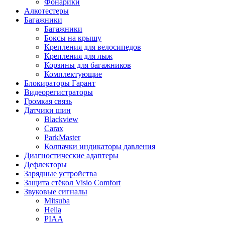
Фонарики
Алкотестеры
Багажники
Багажники
Боксы на крышу
Крепления для велосипедов
Крепления для лыж
Корзины для багажников
Комплектующие
Блокираторы Гарант
Видеорегистраторы
Громкая связь
Датчики шин
Blackview
Carax
ParkMaster
Колпачки индикаторы давления
Диагностические адаптеры
Дефлекторы
Зарядные устройства
Защита стёкол Visio Comfort
Звуковые сигналы
Mitsuba
Hella
PIAA