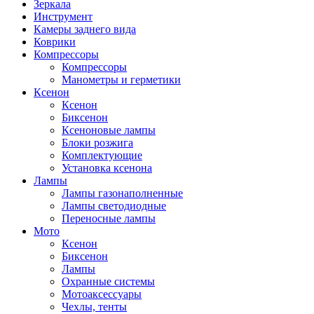
Зеркала
Инструмент
Камеры заднего вида
Коврики
Компрессоры
Компрессоры
Манометры и герметики
Ксенон
Ксенон
Биксенон
Ксеноновые лампы
Блоки розжига
Комплектующие
Установка ксенона
Лампы
Лампы газонаполненные
Лампы светодиодные
Переносные лампы
Мото
Ксенон
Биксенон
Лампы
Охранные системы
Мотоаксессуары
Чехлы, тенты