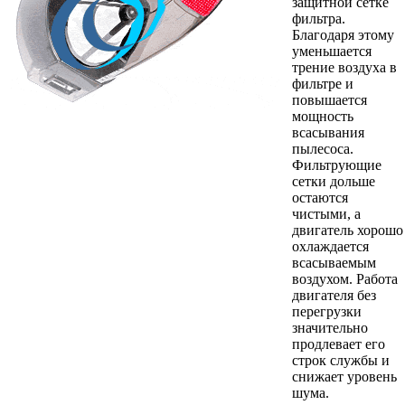
защитной сетке
фильтра.
Благодаря этому
уменьшается
трение воздуха в
фильтре и
повышается
мощность
всасывания
пылесоса.
Фильтрующие
сетки дольше
остаются
чистыми, а
двигатель хорошо
охлаждается
всасываемым
воздухом. Работа
двигателя без
перегрузки
значительно
продлевает его
строк службы и
снижает уровень
шума.