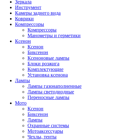
Зеркала
Инструмент
Камеры заднего вида
Коврики
Компрессоры
Компрессоры
Манометры и герметики
Ксенон
Ксенон
Биксенон
Ксеноновые лампы
Блоки розжига
Комплектующие
Установка ксенона
Лампы
Лампы газонаполненные
Лампы светодиодные
Переносные лампы
Мото
Ксенон
Биксенон
Лампы
Охранные системы
Мотоаксессуары
Чехлы, тенты