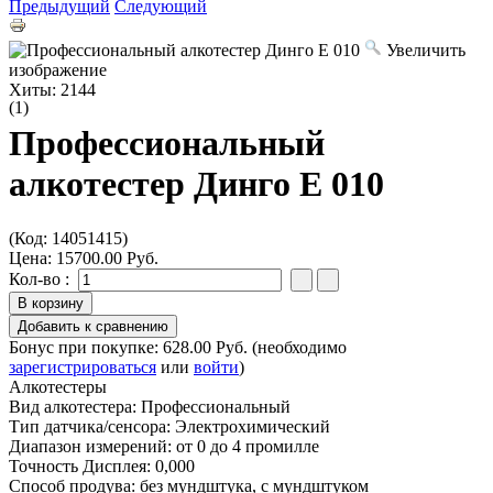
Предыдущий
Следующий
Увеличить
изображение
Хиты:
2144
(1)
Профессиональный
алкотестер Динго Е 010
(Код:
14051415
)
Цена:
15700.00 Руб.
Кол-во :
Бонус при покупке:
628.00 Руб.
(необходимо
зарегистрироваться
или
войти
)
Алкотестеры
Вид алкотестера
:
Профессиональный
Тип датчика/сенсора
:
Электрохимический
Диапазон измерений
:
от 0 до 4 промилле
Точность Дисплея
:
0,000
Способ продува
:
без мундштука, с мундштуком