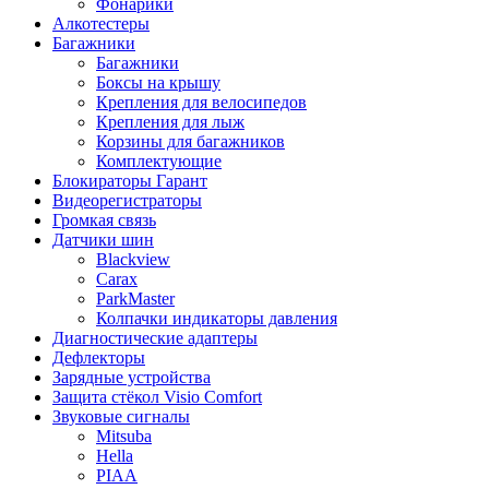
Фонарики
Алкотестеры
Багажники
Багажники
Боксы на крышу
Крепления для велосипедов
Крепления для лыж
Корзины для багажников
Комплектующие
Блокираторы Гарант
Видеорегистраторы
Громкая связь
Датчики шин
Blackview
Carax
ParkMaster
Колпачки индикаторы давления
Диагностические адаптеры
Дефлекторы
Зарядные устройства
Защита стёкол Visio Comfort
Звуковые сигналы
Mitsuba
Hella
PIAA