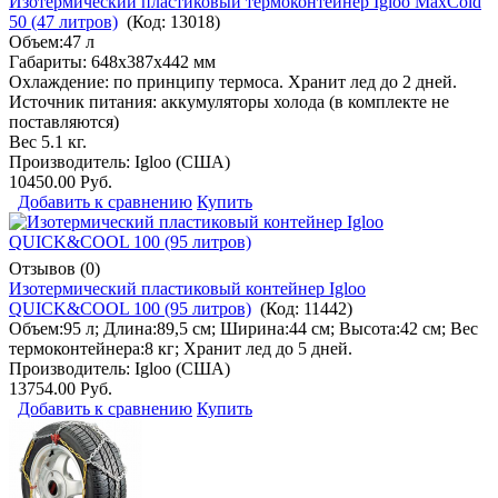
Изотермический пластиковый термоконтейнер Igloo MaxCold
50 (47 литров)
(Код:
13018
)
Объем:47 л
Габариты: 648х387х442 мм
Охлаждение: по принципу термоса. Хранит лед до 2 дней.
Источник питания: аккумуляторы холода (в комплекте не
поставляются)
Вес 5.1 кг.
Производитель:
Igloo (США)
10450.00 Руб.
Добавить к сравнению
Купить
Отзывов (0)
Изотермический пластиковый контейнер Igloo
QUICK&COOL 100 (95 литров)
(Код:
11442
)
Объем:95 л; Длина:89,5 см; Ширина:44 см; Высота:42 см; Вес
термоконтейнера:8 кг; Хранит лед до 5 дней.
Производитель:
Igloo (США)
13754.00 Руб.
Добавить к сравнению
Купить