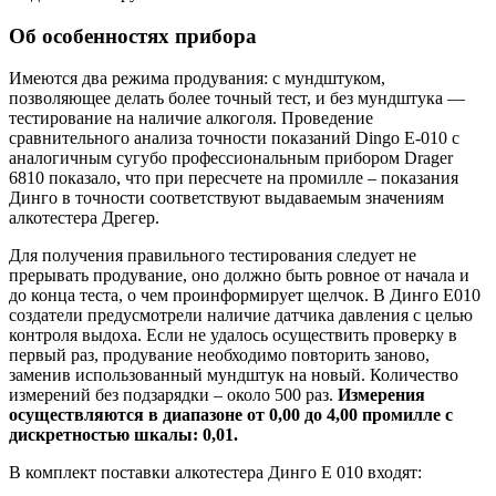
Об особенностях прибора
Имеются два режима продувания: с мундштуком,
позволяющее делать более точный тест, и без мундштука —
тестирование на наличие алкоголя. Проведение
сравнительного анализа точности показаний Dingo Е-010 с
аналогичным сугубо профессиональным прибором Drager
6810 показало, что при пересчете на промилле – показания
Динго в точности соответствуют выдаваемым значениям
алкотестера Дрегер.
Для получения правильного тестирования следует не
прерывать продувание, оно должно быть ровное от начала и
до конца теста, о чем проинформирует щелчок. В Динго Е010
создатели предусмотрели наличие датчика давления с целью
контроля выдоха. Если не удалось осуществить проверку в
первый раз, продувание необходимо повторить заново,
заменив использованный мундштук на новый. Количество
измерений без подзарядки – около 500 раз.
Измерения
осуществляются в диапазоне от 0,00 до 4,00 промилле с
дискретностью шкалы: 0,01.
В комплект поставки алкотестера Динго Е 010 входят: