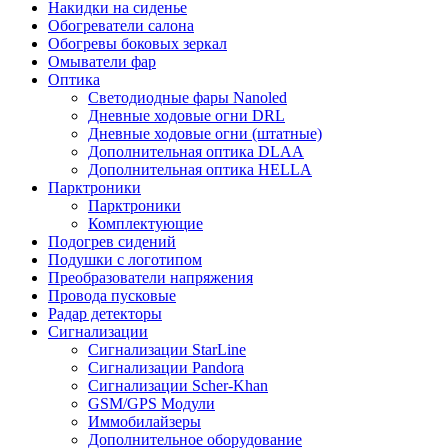
Накидки на сиденье
Обогреватели салона
Обогревы боковых зеркал
Омыватели фар
Оптика
Светодиодные фары Nanoled
Дневные ходовые огни DRL
Дневные ходовые огни (штатные)
Дополнительная оптика DLAA
Дополнительная оптика HELLA
Парктроники
Парктроники
Комплектующие
Подогрев сидений
Подушки с логотипом
Преобразователи напряжения
Провода пусковые
Радар детекторы
Сигнализации
Сигнализации StarLine
Сигнализации Pandora
Сигнализации Scher-Khan
GSM/GPS Модули
Иммобилайзеры
Дополнительное оборудование