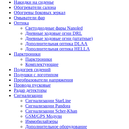
Накидки на сиденье
Обогреватели салона
Обогревы боковых зеркал
Омыватели фар
Оптика
Светодиодные фары Nanoled
Дневные ходовые огни DRL
Дневные ходовые огни (штатные)
Дополнительная оптика DLAA
Дополнительная оптика HELLA
Парктроники
Парктроники
Комплектующие
Подогрев сидений
Подушки с логотипом
Преобразователи напряжения
Провода пусковые
Радар детекторы
Сигнализации
Сигнализации StarLine
Сигнализации Pandora
Сигнализации Scher-Khan
GSM/GPS Модули
Иммобилайзеры
Дополнительное оборудование