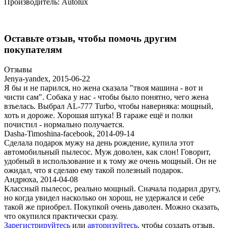
Производитель:
Autolux
Оставьте отзыв, чтобы помочь другим
покупателям
Отзывы
Jenya-yandex
,
2015-06-22
Я бы и не парился, но жена сказала "твоя машина - вот и
чисти сам". Собака у нас - чтобы было понятно, чего жена
взъелась. Выбрал AL-777 Turbo, чтобы наверняка: мощный,
хоть и дороже. Хорошая штука! В гараже ещё и полки
почистил - нормально получается.
Dasha-Timoshina-facebook
,
2014-09-14
Сделала подарок мужу на день рождение, купила этот
автомобильный пылесос. Муж доволен, как слон! Говорит,
удобный в использование и к тому же очень мощный. Он не
ожидал, что я сделаю ему такой полезный подарок.
Андрюха
,
2014-04-08
Классный пылесос, реально мощный. Сначала подарил другу,
но когда увидел насколько он хорош, не удержался и себе
такой же приобрел. Покупкой очень даволен. Можно сказать,
что окупился практически сразу.
Зарегистрируйтесь
или
авторизуйтесь
, чтобы создать отзыв.