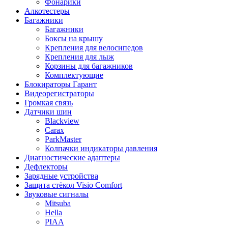
Фонарики
Алкотестеры
Багажники
Багажники
Боксы на крышу
Крепления для велосипедов
Крепления для лыж
Корзины для багажников
Комплектующие
Блокираторы Гарант
Видеорегистраторы
Громкая связь
Датчики шин
Blackview
Carax
ParkMaster
Колпачки индикаторы давления
Диагностические адаптеры
Дефлекторы
Зарядные устройства
Защита стёкол Visio Comfort
Звуковые сигналы
Mitsuba
Hella
PIAA