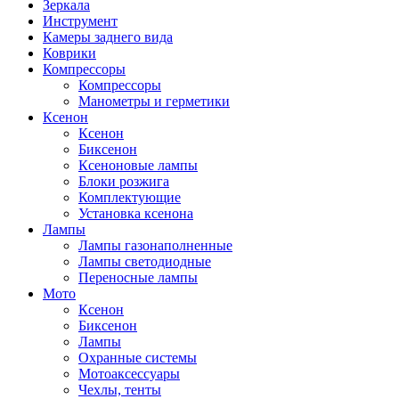
Зеркала
Инструмент
Камеры заднего вида
Коврики
Компрессоры
Компрессоры
Манометры и герметики
Ксенон
Ксенон
Биксенон
Ксеноновые лампы
Блоки розжига
Комплектующие
Установка ксенона
Лампы
Лампы газонаполненные
Лампы светодиодные
Переносные лампы
Мото
Ксенон
Биксенон
Лампы
Охранные системы
Мотоаксессуары
Чехлы, тенты