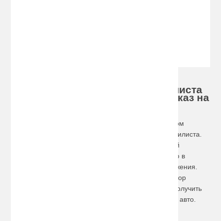
Производитель:
AVS
319.20 руб.
Хотите купить набор автомобилиста
по доступной цене, сделайте заказ на
сайте!
Существует ряд предметов, которые в обязательном
порядке должны быть в машине у каждого автомобилиста.
Они не просто могут выручить во время экстренной
ситуации, но и являются обязательными к наличию в
автомобиле – так требуют правила дорожного движения.
Наш интернет-магазин предлагает практичный набор
автомобилиста, который дает возможность сразу получить
весь необходимый комплект принадлежностей для авто.
Выгодное приобретение комплекта