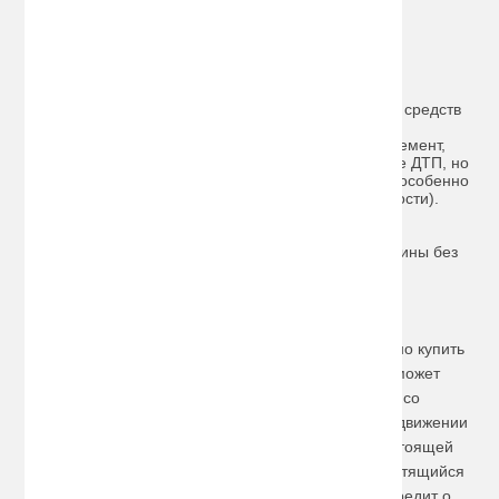
автомобилиста
В комплект обычно входят следующие предметы и
компоненты:
Автомобильная аптечка с набором лекарств, средств
перевязки и первой помощи.
Знак аварийной остановки (обязательный элемент,
который нужно выставлять не только в случае ДТП, но
и при всех экстренных ситуациях на дороге, особенно
в темное время суток или при плохой видимости).
Огнетушитель.
Жилет со светоотражающими свойствами.
Трос буксировочный на случай поломки машины без
возможности вызвать эвакуатор.
Перчатки и другие очень важные вещи.
Даже если у владельца авто уже есть большинство
основных принадлежностей, ему обязательно нужно купить
знак аварийной остановки. Этот простой предмет может
спасти жизнь, если придется остановиться в месте со
сложным рельефом или плохой видимостью. При движении
водитель другого автомобиля может не заметить стоящей
машины и стать причиной серьезной аварии. А светящийся
в лучах фар треугольник виден издалека и предупредит о