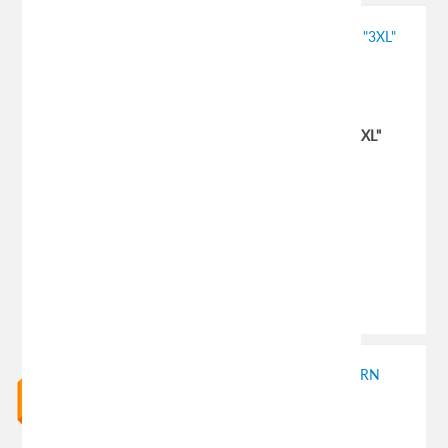
Есть в наличии
Добавить к сравнению
Отзывов (0)
Защитный чехол-тент на автомобиль JC-520 "3XL"
(Код:
8262
)
3XL 533х196х152см. (водонепроницаемый)
Материал: полиэстер
Производитель:
AVS
3707.20 руб.
Есть в наличии
Добавить к сравнению
Отзывов (0)