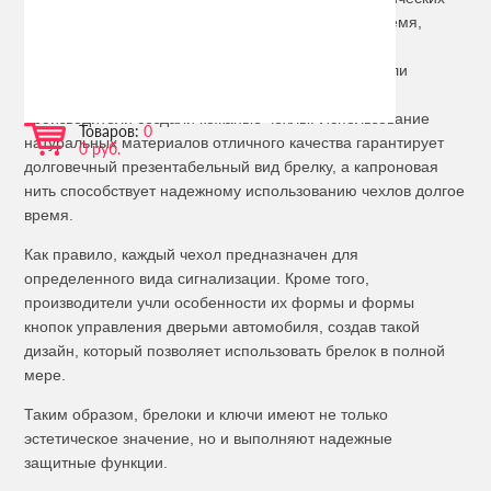
повреждений. Каждый знает, что через какое-то время,
брелок приобретает некрасивый вид, покрываются
загрязнениями и становятся не такими, какими были
вначале. Для защиты от подобных неприятностей
производители создали кожаные чехлы. Использование
Товаров:
0
натуральных материалов отличного качества гарантирует
0 руб.
долговечный презентабельный вид брелку, а капроновая
нить способствует надежному использованию чехлов долгое
время.
Как правило, каждый чехол предназначен для
определенного вида сигнализации. Кроме того,
производители учли особенности их формы и формы
кнопок управления дверьми автомобиля, создав такой
дизайн, который позволяет использовать брелок в полной
мере.
Таким образом, брелоки и ключи имеют не только
эстетическое значение, но и выполняют надежные
защитные функции.