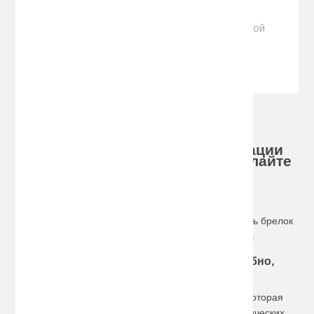
(Код:
1011847
)
Брелок сигнализации StarLine A61 без обратной
связи
Производитель:
StarLine
1050.00 руб.
Хотите купить брелок сигнализации
Starline по доступной цене, сделайте
заказ на сайте!
Брелок для сигнализации автомобиля
В нашем интернет-магазине можно отдельно купить брелок
и чехол от автомобильных сигнализаций Старлайн.
Чехлы для ключей из кожи – стильно, удобно,
практично!
Чехлы из кожи являются очень полезною вещью, которая
защищает брелок от грязи, царапин и иных механических