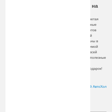
подарок автомобилисту по
доступной цене, сделайте заказ на
сайте!
Не желаете покупать стандартные изделия, приобретая
презент для автовладельца? Выбирайте эксклюзивные
автотовары! Интернет-магазин Avto-Hol.ru всегда готов
предложить в широком ассортименте оригинальный
подарок автомобилисту. Особенные изделия собраны в
специальном разделе, поэтому на поиски необходимой
вещи не потребуется тратить много времени. При всей
необычности предлагаемых нами товаров все они полезные
и функциональные, благодаря чему обязательно
понравятся человеку, которому их преподнесут в подарок!
Автор:
Сергей АвтоХол
Следите за новостями