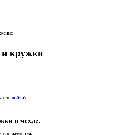
ажение
 и кружки
я
или
войти
)
жки в чехле.
а или женщина.