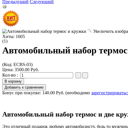
Предыдущий
Следующий
Увеличить изобр
Хиты:
1605
(1)
Автомобильный набор термос
(Код:
ECBS-03
)
Цена:
3500.00 Руб.
Кол-во :
Бонус при покупке:
140.00 Руб.
(необходимо
зарегистрироватьс
Автомобильный набор термос и две кру
Это отличный подарок любому автомобилисту, будь то мужчин