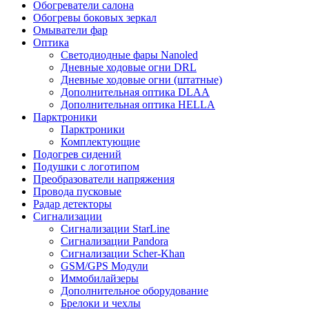
Обогреватели салона
Обогревы боковых зеркал
Омыватели фар
Оптика
Светодиодные фары Nanoled
Дневные ходовые огни DRL
Дневные ходовые огни (штатные)
Дополнительная оптика DLAA
Дополнительная оптика HELLA
Парктроники
Парктроники
Комплектующие
Подогрев сидений
Подушки с логотипом
Преобразователи напряжения
Провода пусковые
Радар детекторы
Сигнализации
Сигнализации StarLine
Сигнализации Pandora
Сигнализации Scher-Khan
GSM/GPS Модули
Иммобилайзеры
Дополнительное оборудование
Брелоки и чехлы