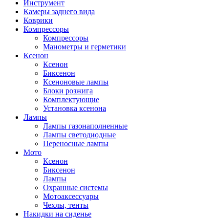
Инструмент
Камеры заднего вида
Коврики
Компрессоры
Компрессоры
Манометры и герметики
Ксенон
Ксенон
Биксенон
Ксеноновые лампы
Блоки розжига
Комплектующие
Установка ксенона
Лампы
Лампы газонаполненные
Лампы светодиодные
Переносные лампы
Мото
Ксенон
Биксенон
Лампы
Охранные системы
Мотоаксессуары
Чехлы, тенты
Накидки на сиденье