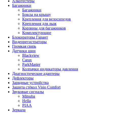
Алкотестеры
Багажники
Багажники
Боксы на крышу
Крепления для велосипедов
Крепления для лыж
Корзины для багажников
Комплектующие
Блокираторы Гарант
Видеорегистраторы
Громкая связь
Датчики шин
Blackview
Carax
ParkMaster
Колпачки индикаторы давления
Диагностические адаптеры
Дефлекторы
Зарядные устройства
Защита стёкол Visio Comfort
Звуковые сигналы
Mitsuba
Hella
PIAA
Зеркала