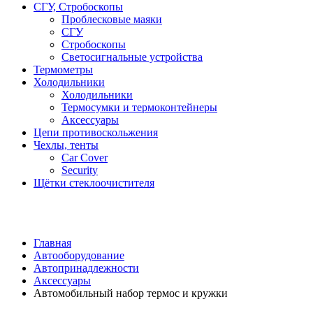
СГУ, Стробоскопы
Проблесковые маяки
СГУ
Стробоскопы
Светосигнальные устройства
Термометры
Холодильники
Холодильники
Термосумки и термоконтейнеры
Аксессуары
Цепи противоскольжения
Чехлы, тенты
Car Cover
Security
Щётки стеклоочистителя
Главная
Автооборудование
Автопринадлежности
Аксессуары
Автомобильный набор термос и кружки