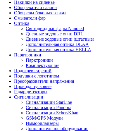
Накидки на сиденье
Обогреватели салона
Обогревы боковых зеркал
Омыватели фар
Оптика
Светодиодные фары Nanoled
Дневные ходовые огни DRL
Дневные ходовые огни (штатные)
Дополнительная оптика DLAA
Дополнительная оптика HELLA
Парктроники
Парктроники
Комплектующие
Подогрев сидений
Подушки с логотипом
Преобразователи напряжения
Провода пусковые
Радар детекторы
Сигнализации
Сигнализации StarLine
Сигнализации Pandora
Сигнализации Scher-Khan
GSM/GPS Модули
Иммобилайзеры
Дополнительное оборудование