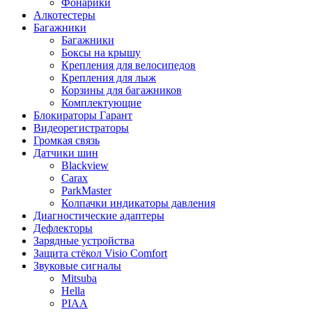
Фонарики
Алкотестеры
Багажники
Багажники
Боксы на крышу
Крепления для велосипедов
Крепления для лыж
Корзины для багажников
Комплектующие
Блокираторы Гарант
Видеорегистраторы
Громкая связь
Датчики шин
Blackview
Carax
ParkMaster
Колпачки индикаторы давления
Диагностические адаптеры
Дефлекторы
Зарядные устройства
Защита стёкол Visio Comfort
Звуковые сигналы
Mitsuba
Hella
PIAA