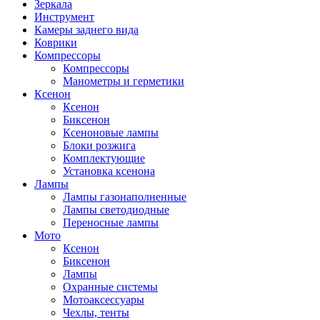
Зеркала
Инструмент
Камеры заднего вида
Коврики
Компрессоры
Компрессоры
Манометры и герметики
Ксенон
Ксенон
Биксенон
Ксеноновые лампы
Блоки розжига
Комплектующие
Установка ксенона
Лампы
Лампы газонаполненные
Лампы светодиодные
Переносные лампы
Мото
Ксенон
Биксенон
Лампы
Охранные системы
Мотоаксессуары
Чехлы, тенты