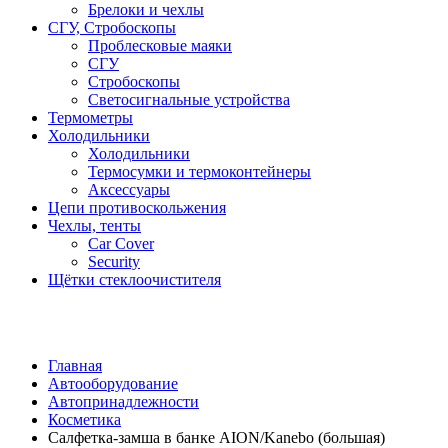
Брелоки и чехлы
СГУ, Стробоскопы
Проблесковые маяки
СГУ
Стробоскопы
Светосигнальные устройства
Термометры
Холодильники
Холодильники
Термосумки и термоконтейнеры
Аксессуары
Цепи противоскольжения
Чехлы, тенты
Car Cover
Security
Щётки стеклоочистителя
Главная
Автооборудование
Автопринадлежности
Косметика
Салфетка-замша в банке AION/Kanebo (большая)