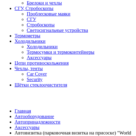
Брелоки и чехлы
СГУ, Стробоскопы
Проблесковые маяки
СГУ
Стробоскопы
Светосигнальные устройства
Термометры
Холодильники
Холодильники
Термосумки и термоконтейнеры
Аксессуары
Цепи противоскольжения
Чехлы, тенты
Car Cover
Security
Щётки стеклоочистителя
Главная
Автооборудование
Автопринадлежности
Аксессуары
Автовизитка (парковочная визитка на присоске) "World