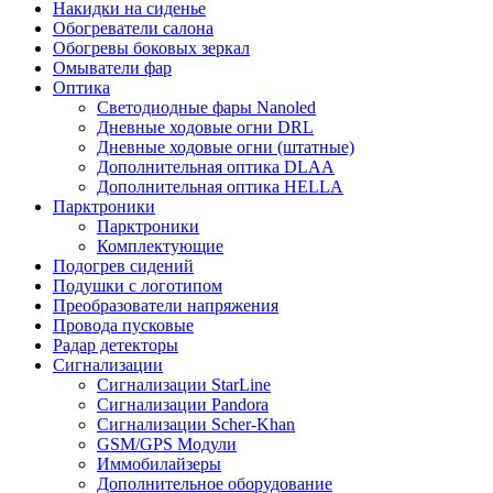
Накидки на сиденье
Обогреватели салона
Обогревы боковых зеркал
Омыватели фар
Оптика
Светодиодные фары Nanoled
Дневные ходовые огни DRL
Дневные ходовые огни (штатные)
Дополнительная оптика DLAA
Дополнительная оптика HELLA
Парктроники
Парктроники
Комплектующие
Подогрев сидений
Подушки с логотипом
Преобразователи напряжения
Провода пусковые
Радар детекторы
Сигнализации
Сигнализации StarLine
Сигнализации Pandora
Сигнализации Scher-Khan
GSM/GPS Модули
Иммобилайзеры
Дополнительное оборудование