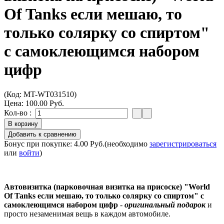
Of Tanks если мешаю, то
только солярку со спиртом"
с самоклеющимся набором
цифр
(Код:
MT-WT031510
)
Цена:
100.00 Руб.
Кол-во :
Бонус при покупке:
4.00 Руб.
(необходимо
зарегистрироваться
или
войти
)
Автовизитка (парковочная визитка на присоске) "World
Of Tanks если мешаю, то только солярку со спиртом" с
самоклеющимся набором цифр
-
оригинальный подарок
и
просто незаменимая вещь в каждом автомобиле.