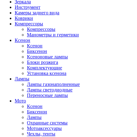
Зеркала
Инструмент
Камеры заднего вида
Коврики
Компрессоры
Компрессоры
Манометры и герметики
Ксенон
Ксенон
Биксенон
Ксеноновые лампы
Блоки розжига
Комплектующие
Установка ксенона
Лампы
Лампы газонаполненные
Лампы светодиодные
Переносные лампы
Мото
Ксенон
Биксенон
Лампы
Охранные системы
Мотоаксессуары
Чехлы, тенты