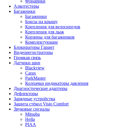
Фонарики
Алкотестеры
Багажники
Багажники
Боксы на крышу
Крепления для велосипедов
Крепления для лыж
Корзины для багажников
Комплектующие
Блокираторы Гарант
Видеорегистраторы
Громкая связь
Датчики шин
Blackview
Carax
ParkMaster
Колпачки индикаторы давления
Диагностические адаптеры
Дефлекторы
Зарядные устройства
Защита стёкол Visio Comfort
Звуковые сигналы
Mitsuba
Hella
PIAA