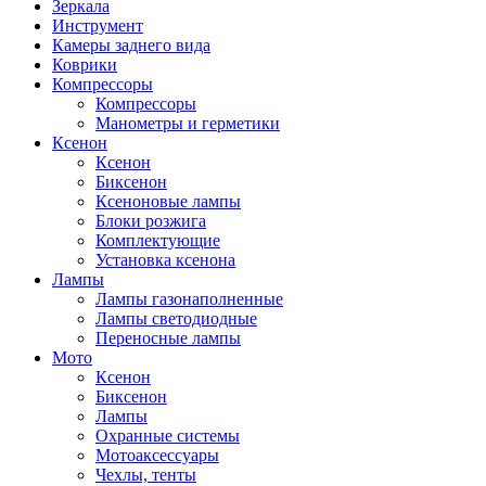
Зеркала
Инструмент
Камеры заднего вида
Коврики
Компрессоры
Компрессоры
Манометры и герметики
Ксенон
Ксенон
Биксенон
Ксеноновые лампы
Блоки розжига
Комплектующие
Установка ксенона
Лампы
Лампы газонаполненные
Лампы светодиодные
Переносные лампы
Мото
Ксенон
Биксенон
Лампы
Охранные системы
Мотоаксессуары
Чехлы, тенты