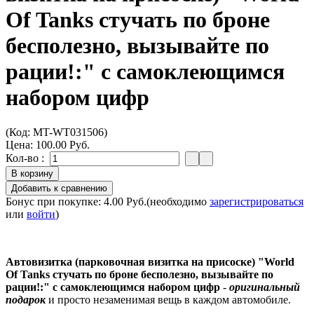
Of Tanks стучать по броне
бесполезно, вызывайте по
рации!:" с самоклеющимся
набором цифр
(Код:
MT-WT031506
)
Цена:
100.00 Руб.
Кол-во :
Бонус при покупке:
4.00 Руб.
(необходимо
зарегистрироваться
или
войти
)
Автовизитка (парковочная визитка на присоске) "World
Of Tanks стучать по броне бесполезно, вызывайте по
рации!:" с самоклеющимся набором цифр
-
оригинальный
подарок
и просто незаменимая вещь в каждом автомобиле.