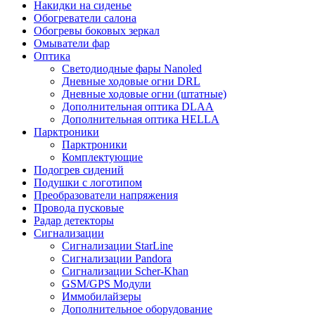
Накидки на сиденье
Обогреватели салона
Обогревы боковых зеркал
Омыватели фар
Оптика
Светодиодные фары Nanoled
Дневные ходовые огни DRL
Дневные ходовые огни (штатные)
Дополнительная оптика DLAA
Дополнительная оптика HELLA
Парктроники
Парктроники
Комплектующие
Подогрев сидений
Подушки с логотипом
Преобразователи напряжения
Провода пусковые
Радар детекторы
Сигнализации
Сигнализации StarLine
Сигнализации Pandora
Сигнализации Scher-Khan
GSM/GPS Модули
Иммобилайзеры
Дополнительное оборудование