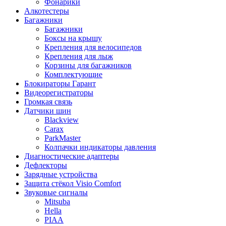
Фонарики
Алкотестеры
Багажники
Багажники
Боксы на крышу
Крепления для велосипедов
Крепления для лыж
Корзины для багажников
Комплектующие
Блокираторы Гарант
Видеорегистраторы
Громкая связь
Датчики шин
Blackview
Carax
ParkMaster
Колпачки индикаторы давления
Диагностические адаптеры
Дефлекторы
Зарядные устройства
Защита стёкол Visio Comfort
Звуковые сигналы
Mitsuba
Hella
PIAA