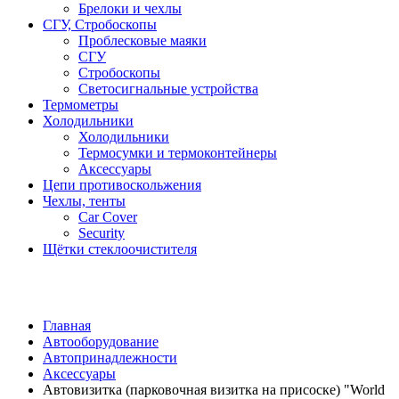
Брелоки и чехлы
СГУ, Стробоскопы
Проблесковые маяки
СГУ
Стробоскопы
Светосигнальные устройства
Термометры
Холодильники
Холодильники
Термосумки и термоконтейнеры
Аксессуары
Цепи противоскольжения
Чехлы, тенты
Car Cover
Security
Щётки стеклоочистителя
Главная
Автооборудование
Автопринадлежности
Аксессуары
Автовизитка (парковочная визитка на присоске) "World