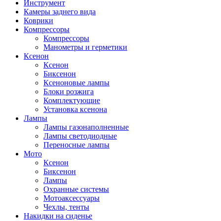
Инструмент
Камеры заднего вида
Коврики
Компрессоры
Компрессоры
Манометры и герметики
Ксенон
Ксенон
Биксенон
Ксеноновые лампы
Блоки розжига
Комплектующие
Установка ксенона
Лампы
Лампы газонаполненные
Лампы светодиодные
Переносные лампы
Мото
Ксенон
Биксенон
Лампы
Охранные системы
Мотоаксессуары
Чехлы, тенты
Накидки на сиденье