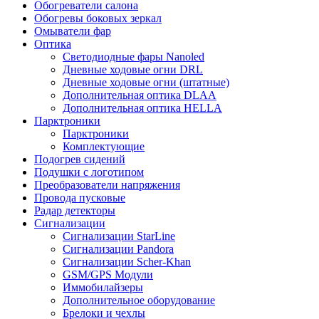
Обогреватели салона
Обогревы боковых зеркал
Омыватели фар
Оптика
Светодиодные фары Nanoled
Дневные ходовые огни DRL
Дневные ходовые огни (штатные)
Дополнительная оптика DLAA
Дополнительная оптика HELLA
Парктроники
Парктроники
Комплектующие
Подогрев сидений
Подушки с логотипом
Преобразователи напряжения
Провода пусковые
Радар детекторы
Сигнализации
Сигнализации StarLine
Сигнализации Pandora
Сигнализации Scher-Khan
GSM/GPS Модули
Иммобилайзеры
Дополнительное оборудование
Брелоки и чехлы