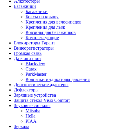
Алкотестеры
Багажники
Багажники
Боксы на крышу
Крепления для велосипедов
Крепления для лыж
Корзины для багажников
Комплектующие
Блокираторы Гарант
Видеорегистраторы
Громкая связь
Датчики шин
Blackview
Carax
ParkMaster
Колпачки индикаторы давления
Диагностические адаптеры
Дефлекторы
Зарядные устройства
Защита стёкол Visio Comfort
Звуковые сигналы
Mitsuba
Hella
PIAA
Зеркала