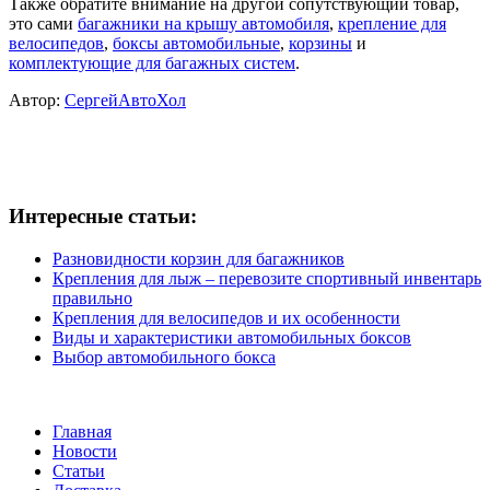
Также обратите внимание на другой сопутствующий товар,
это сами
багажники на крышу автомобиля
,
крепление для
велосипедов
,
боксы автомобильные
,
корзины
и
комплектующие для багажных систем
.
Автор:
СергейАвтоХол
Интересные статьи:
Разновидности корзин для багажников
Крепления для лыж – перевозите спортивный инвентарь
правильно
Крепления для велосипедов и их особенности
Виды и характеристики автомобильных боксов
Выбор автомобильного бокса
Главная
Новости
Статьи