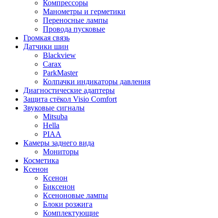
Компрессоры
Манометры и герметики
Переносные лампы
Провода пусковые
Громкая связь
Датчики шин
Blackview
Carax
ParkMaster
Колпачки индикаторы давления
Диагностические адаптеры
Защита стёкол Visio Comfort
Звуковые сигналы
Mitsuba
Hella
PIAA
Камеры заднего вида
Мониторы
Косметика
Ксенон
Ксенон
Биксенон
Ксеноновые лампы
Блоки розжига
Комплектующие