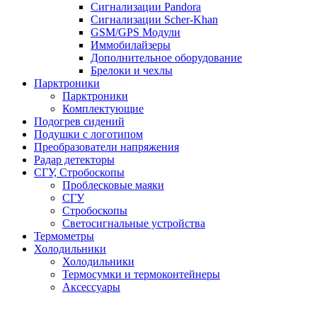
Сигнализации Pandora
Сигнализации Scher-Khan
GSM/GPS Модули
Иммобилайзеры
Дополнительное оборудование
Брелоки и чехлы
Парктроники
Парктроники
Комплектующие
Подогрев сидений
Подушки с логотипом
Преобразователи напряжения
Радар детекторы
СГУ, Стробоскопы
Проблесковые маяки
СГУ
Стробоскопы
Светосигнальные устройства
Термометры
Холодильники
Холодильники
Термосумки и термоконтейнеры
Аксессуары