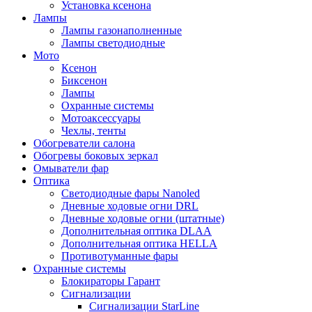
Установка ксенона
Лампы
Лампы газонаполненные
Лампы светодиодные
Мото
Ксенон
Биксенон
Лампы
Охранные системы
Мотоаксессуары
Чехлы, тенты
Обогреватели салона
Обогревы боковых зеркал
Омыватели фар
Оптика
Светодиодные фары Nanoled
Дневные ходовые огни DRL
Дневные ходовые огни (штатные)
Дополнительная оптика DLAA
Дополнительная оптика HELLA
Противотуманные фары
Охранные системы
Блокираторы Гарант
Сигнализации
Сигнализации StarLine