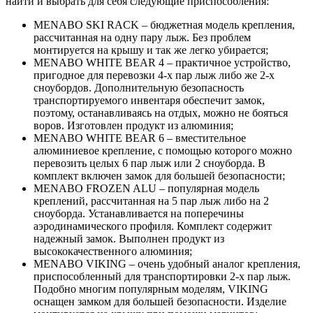
найти и выбрать для себя следующие приспособления:
MENABO SKI RACK – бюджетная модель крепления,
рассчитанная на одну пару лыж. Без проблем
монтируется на крышу и так же легко убирается;
MENABO WHITE BEAR 4 – практичное устройство,
пригодное для перевозки 4-х пар лыж либо же 2-х
сноубордов. Дополнительную безопасность
транспортируемого инвентаря обеспечит замок,
поэтому, останавливаясь на отдых, можно не бояться
воров. Изготовлен продукт из алюминия;
MENABO WHITE BEAR 6 – вместительное
алюминиевое крепление, с помощью которого можно
перевозить целых 6 пар лыж или 2 сноуборда. В
комплект включен замок для большей безопасности;
MENABO FROZEN ALU – популярная модель
креплений, рассчитанная на 5 пар лыж либо на 2
сноуборда. Устанавливается на поперечины
аэродинамического профиля. Комплект содержит
надежный замок. Выполнен продукт из
высококачественного алюминия;
MENABO VIKING – очень удобный аналог крепления,
приспособленный для транспортировки 2-х пар лыж.
Подобно многим популярным моделям, VIKING
оснащен замком для большей безопасности. Изделие