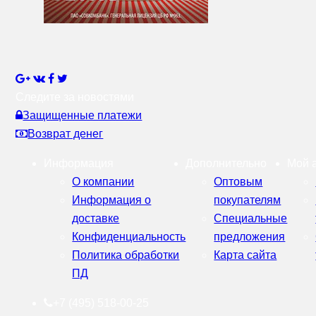
Следите за новостями
Защищенные платежи
Возврат денег
Информация
Дополнительно
Мой 
О компании
Оптовым
Информация о
покупателям
доставке
Специальные
Конфиденциальность
предложения
Политика обработки
Карта сайта
ПД
+7 (495) 518-00-25