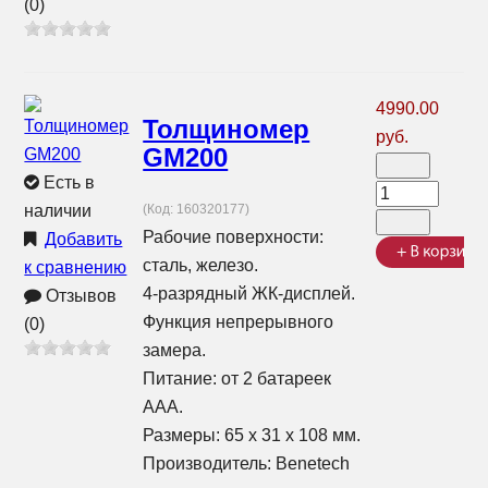
(0)
4990.00
Толщиномер
руб.
GM200
Есть в
наличии
(Код:
160320177
)
Рабочие поверхности:
Добавить
сталь, железо.
к сравнению
4-разрядный ЖК-дисплей.
Отзывов
Функция непрерывного
(0)
замера.
Питание: от 2 батареек
ААА.
Размеры: 65 х 31 х 108 мм.
Производитель:
Benetech