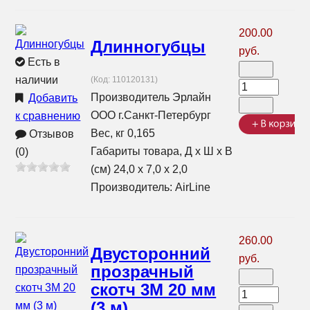
200.00
Длинногубцы
руб.
Есть в
наличии
(Код:
110120131
)
Производитель Эрлайн
Добавить
ООО г.Санкт-Петербург
к сравнению
Вес, кг 0,165
Отзывов
Габариты товара, Д х Ш х В
(0)
(см) 24,0 х 7,0 х 2,0
Производитель:
AirLine
260.00
Двусторонний
руб.
прозрачный
скотч 3М 20 мм
(3 м)