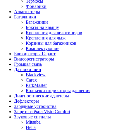
Термосы
Фонарики
Алкотестеры
Багажники
Багажники
Боксы на крышу
Крепления для велосипедов
Крепления для лыж
Корзины для багажников
Комплектующие
Блокираторы Гарант
Видеорегистраторы
Громкая связь
Датчики шин
Blackview
Carax
ParkMaster
Колпачки индикаторы давления
Диагностические адаптеры
Дефлекторы
Зарядные устройства
Защита стёкол Visio Comfort
Звуковые сигналы
Mitsuba
Hella