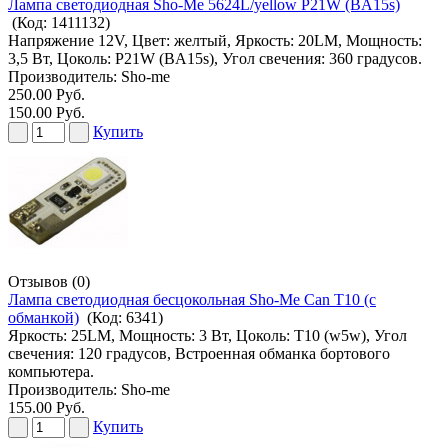
Лампа светодиодная Sho-Me 5624L/yellow P21W (BA15s)
(Код:
1411132
)
Напряжение 12V, Цвет: желтый, Яркость: 20LM, Мощность:
3,5 Вт, Цоколь: P21W (BA15s), Угол свечения: 360 градусов.
Производитель:
Sho-me
250.00 Руб.
150.00 Руб.
Купить
Отзывов (0)
Лампа светодиодная бесцокольная Sho-Me Can T10 (с
обманкой)
(Код:
6341
)
Яркость: 25LM, Мощность: 3 Вт, Цоколь: T10 (w5w), Угол
свечения: 120 градусов, Встроенная обманка бортового
компьютера.
Производитель:
Sho-me
155.00 Руб.
Купить