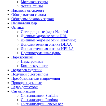
Мотоаксессуары
Чехлы, тенты
Накидки на сиденье
Обогреватели салона
Обогревы боковых зеркал
Омыватели фар
Оптика
Светодиодные фары Nanoled
Дневные ходовые огни DRL
Дневные ходовые огни (штатные)
Дополнительная оптика DLAA
Дополнительная оптика HELLA
Противотуманные фары
Парктроники
Парктроники
Комплектующие
Подогрев сидений
Подушки с логотипом
Преобразователи напряжения
Провода пусковые
Радар детекторы
Сигнализации
Сигнализации StarLine
Сигнализации Pandora
Сигнализации Scher-Khan