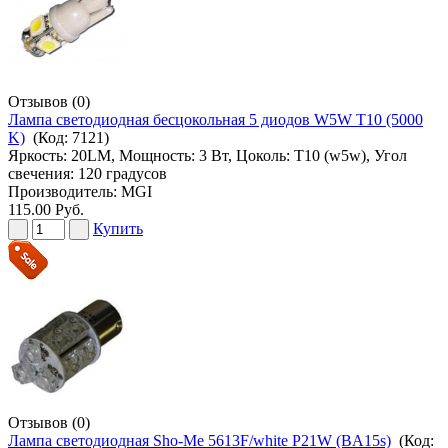
Отзывов (0)
Лампа светодиодная бесцокольная 5 диодов W5W T10 (5000
K)
(Код:
7121
)
Яркость: 20LM, Мощность: 3 Вт, Цоколь: T10 (w5w), Угол
свечения: 120 градусов
Производитель:
MGI
115.00 Руб.
Купить
Отзывов (0)
Лампа светодиодная Sho-Me 5613F/white P21W (BA15s)
(Код: