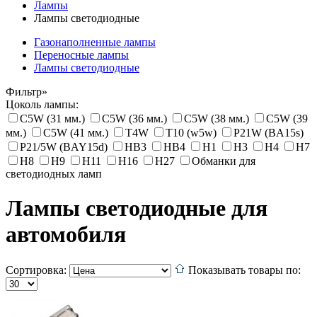
Лампы
Лампы светодиодные
Газонаполненные лампы
Переносные лампы
Лампы светодиодные
Фильтр»
Цоколь лампы:
C5W (31 мм.)
C5W (36 мм.)
C5W (38 мм.)
C5W (39
мм.)
C5W (41 мм.)
T4W
T10 (w5w)
P21W (BA15s)
P21/5W (BAY15d)
HB3
HB4
H1
H3
H4
H7
H8
H9
H11
H16
H27
Обманки для
светодиодных ламп
Лампы светодиодные для
автомобиля
Сортировка:
Показывать товары по: