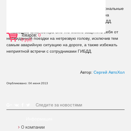
до 300 измерений в день, способны быстро
восстанавливаться после «перегрузок». Профессиональные
алкотестеры Sho-me широко используют в работе на
автотранспортных предприятиях и сотрудники ГИБДД.
С помощью алкотестера Sho-me можно защитить себя от
Товаров:
0
неожиданной поездки на нетрезвую голову, исключив тем
0 руб.
самым аварийную ситуацию на дороге, а также избежать
неприятной встречи с сотрудниками ГИБДД.
Автор:
Сергей АвтоХол
Опубликовано: 04 июня 2013
Следите за новостями
Информация
О компании