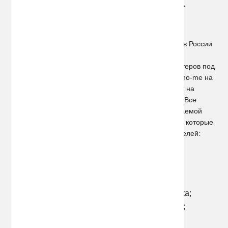
Алкотестер Sho-me поможет
трезво оценить ситуацию!
Корейская компания «Sho-me», широко известная в России
своими блоками розжига и ксеноновыми лампами,
предлагает сегодня широкий ассортимент алкотестеров под
одноименным брендовым названием. Компания Sho-me на
протяжении 10 лет является одной из лидирующих на
мировом рынке по изготовлению автоаксессуаров. Все
модели алкотестеров, входящие в линейку выпускаемой
продукции, имеют ряд неоспоримых преимуществ, которые
выделяют их среди аналогов от других производителей:
Компактные размеры;
Высокая точность измерений;
Самодиагностика датчика;
Автоматическая система очистки датчика;
Обнаружение неправильного вдыхания;
Автоматическое выключение.