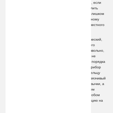
в состоянии алкогольного опьянения. К сожалению, если
даже доза выпитого спиртного очень мала, определить
степень алкогольного опьянения самостоятельно слишком
сложно. В таких случаях лучше обратиться к надёжному
прибору – алкотестеру, например, к изделию от известного
корейского производителя алкотестеров Sho-me.
Сам по себе алкотестер - прибор весьма специфический,
некоторые водители при одном лишь взгляде на него
задерживают дыхание. Причем абсолютно непроизвольно,
словно они заново переживают прошлые моменты не
слишком уж приятного знакомства с блюстителями порядка
на дорогах. Впрочем, такой сугубо прагматичный прибор
можно использовать даже в качестве подарка владельцу
авто. Алкотестер Sho-me – это своеобразный ненавязчивый
намек на недопустимость вовсе небезобидной привычки, а
именно езды за рулем в не совсем соответствующем
состоянии. Его приобретение будет отличным способом
предотвратить лишение прав или аварийную ситуацию на
дороге.