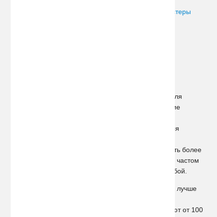
В
каталоге нашего магазина представлены алкотестеры
двух видов:
Персональные;
Профессиональные.
Чем эти модели отличаются?
Персональный алкотестер Sho-me предназначен для
индивидуального использования. Как правило, такие
приборы весьма компактны, обладают всеми
необходимыми техническими характеристиками для
данного модельного ряда. Наличие мундштука в
конструкции алкотестера дает возможность получать более
точные показания прибора. Однако при чрезмерно частом
использовании устройства его датчик может дать сбой.
Если необходима частая «конвейерная» проверка, лучше
покупать алкотестер профессионального типа. В
зависимости от модели такие приборы выдерживают от 100