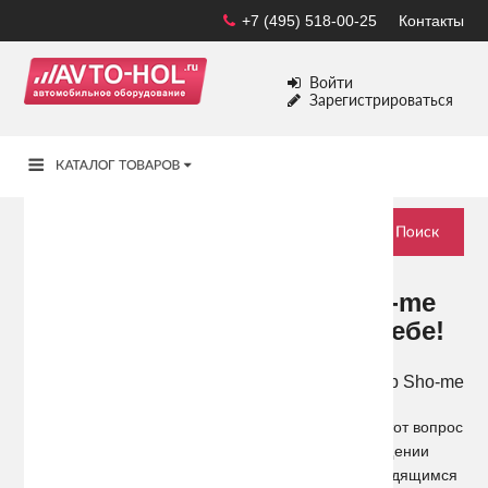
+7 (495) 518-00-25
Контакты
Войти
Зарегистрироваться
Приобретая алкотестер Sho-me
можно быть уверенным в себе!
Увы, вождение автомобиля в
нетрезвом виде чревато как
лишением прав, так и аварией на дороге. Особо этот вопрос
актуален после вступления в силу закона о запрещении
эксплуатации транспортного средства лицом, находящимся