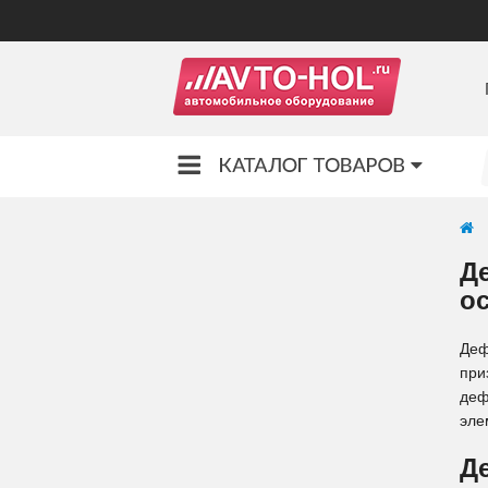
Д
о
Деф
при
деф
эле
Д