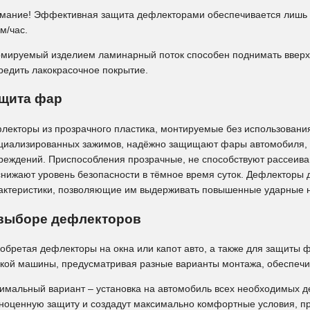
мание! Эффективная защита дефлекторами обеспечивается лишь в
км/час.
мируемый изделием ламинарный поток способен поднимать вверх 
редить лакокрасочное покрытие.
щита фар
лекторы из прозрачного пластика, монтируемые без использовани
циализированных зажимов, надёжно защищают фары автомобиля, 
реждений. Приспособления прозрачные, не способствуют рассеива
снижают уровень безопасности в тёмное время суток. Дефлекторы
актеристики, позволяющие им выдерживать повышенные ударные н
выборе дефлекторов
обретая дефлекторы на окна или капот авто, а также для защиты ф
кой машины, предусматривая разные варианты монтажа, обеспеч
имальный вариант – установка на автомобиль всех необходимых д
ноценную защиту и создадут максимально комфортные условия, пр