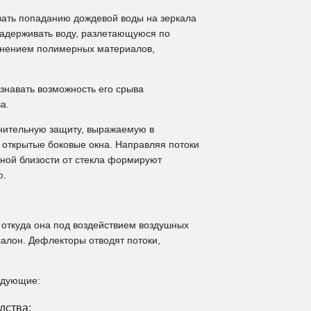
вать попаданию дождевой воды на зеркала
 задерживать воду, разлетающуюся по
менением полимерных материалов,
знавать возможность его срыва
а.
нительную защиту, выражаемую в
 открытые боковые окна. Направляя потоки
ной близости от стекла формируют
ю.
 откуда она под воздействием воздушных
салон. Дефлекторы отводят потоки,
едующие:
дства;