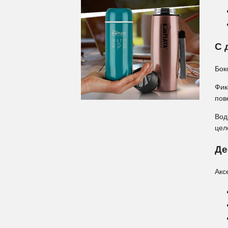
С 
Бок
Фик
пов
Вод
цел
Де
Акс