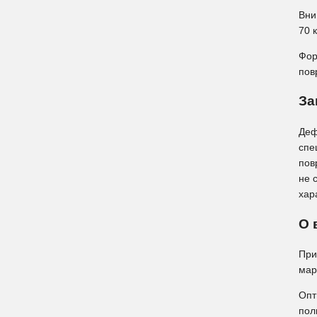
Вни
70 
Фор
пов
За
Деф
спе
пов
не 
хар
О 
При
мар
Опт
пол