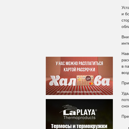
Уст
и б
сто
обл
Вни
инт
Нав
рас
в п
воз
При
Уда
пот
сно
Пре