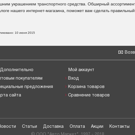
шним украшением транспортного средства. Обширный ассортимент
алоге нашего интернет-магазина, поможет вам сделать правильный
ликовано: 10 июня 2015
Возв
Дополнительно
Мой аккаунт
птовым покупателям
Вход
пециальные предложения
Корзина товаров
рта сайта
Сравнение товаров
Новости
Статьи
Доставка
Оплата
Акции
Контакты
© OOO "Авто Маркет", 1997 - 2018