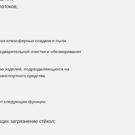
потоков;
и
он атмосферных осадков и пыли.
едварительной очистки и обезжиривания
цию изделий, подразделяющихся на
ранспортного средства.
ют следующие функции:
их загрязнение стёкол;