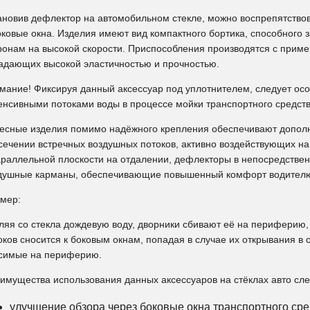
ановив дефлектор на автомобильном стекле, можно воспрепятство
оковые окна. Изделия имеют вид компактного бортика, способного
ронам на высокой скорости. Приспособления производятся с при
адающих высокой эластичностью и прочностью.
мание! Фиксируя данный аксессуар под уплотнителем, следует осо
енсивными потоками воды в процессе мойки транспортного средств
есные изделия помимо надёжного крепления обеспечивают допол
сечении встречных воздушных потоков, активно воздействующих на
араллельной плоскости на отдалении, дефлекторы в непосредствен
душные карманы, обеспечивающие повышенный комфорт водител
мер:
ляя со стекла дождевую воду, дворники сбивают её на периферию,
оков сносится к боковым окнам, попадая в случае их открывания в 
симые на периферию.
имущества использования данных аксессуаров на стёклах авто сл
улучшение обзора через боковые окна транспортного сре