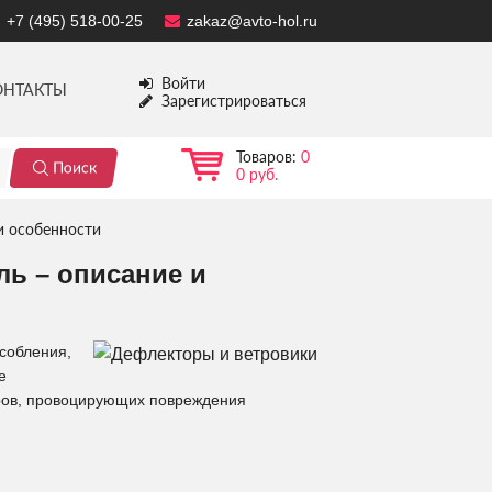
+7 (495) 518-00-25
zakaz@avto-hol.ru
Войти
ОНТАКТЫ
Зарегистрироваться
Товаров:
0
0 руб.
и особенности
ь – описание и
собления,
е
ров, провоцирующих повреждения