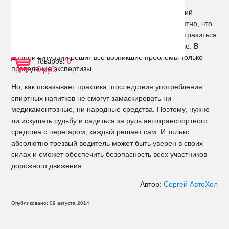
Среди водительской братии ходит множество мнений
относительно данного вопроса, но становится понятно, что
употребление даже безопасных продуктов может отразиться
на мониторе алкотестера недопустимыми промилле. В
данной ситуации решит все возникшие проблемы только
Товаров:
0
проведение экспертизы.
0 руб.
Но, как показывает практика, последствия употребления
спиртных напитков не смогут замаскировать ни
медикаментозные, ни народные средства. Поэтому, нужно
ли искушать судьбу и садиться за руль автотранспортного
средства с перегаром, каждый решает сам. И только
абсолютно трезвый водитель может быть уверен в своих
силах и сможет обеспечить безопасность всех участников
дорожного движения.
Автор:
Сергей АвтоХол
Опубликовано: 09 августа 2014