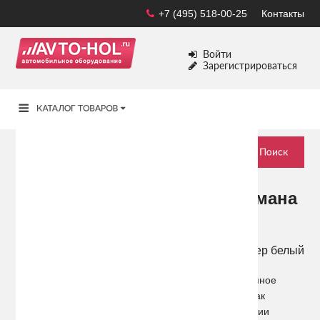
+7 (495) 518-00-25
Контакты
Войти
Зарегистрироваться
Существуют ли способы обмана
алкотестера?
Как правило, в России принято
отмечать праздники с особым
размахом: изобилие блюд на столах, а также огромное
количество разнообразных спиртных напитков. И как
следствие для тех, кто не знает меры в употреблении