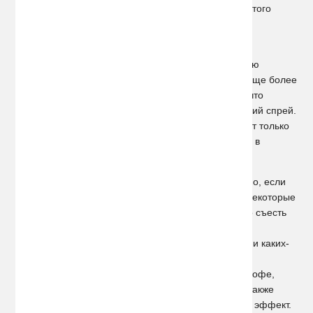
обыкновенного подсолнечного масла. Эффект от этого
действия, как уже говорилось, временный и может
продлиться не более 10 минут.
Тщетны и попытки исправить положение с помощью
жевательной резинки, так как запах изо рта будет еще более
резким и неприятным. Многие ошибочно считают, что
большую пользу принесет специальный освежающий спрей.
На самом деле в его состав входит спирт, что может только
усугубить ситуацию, повысив содержание алкоголя в
выдыхаемом воздухе.
Незначительно снизить количество промилле можно, если
выполнить несколько глубоких выходов и вдохов. Некоторые
утверждают, что перед тем, как сесть за руль нужно съесть
пару плиток белого шоколада, хотя данный способ
абсолютно не имеет ни малейшего обоснования, ни каких-
либо доказательств. Бытует мнение, что перебить
«спиртной» запах могут такие продукты как зерна кофе,
лавровый лист, петрушка или чеснок. Этот способ также
сомнителен, так как имеет очень кратковременный эффект.