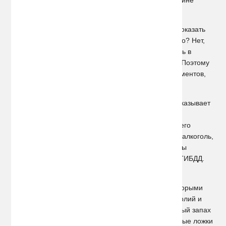
человека, в крови которого содержится алкоголь.
Многих интересует вопрос: Может ли алкотестер показать
нулевое содержание алкоголя в крови тестируемого? Нет,
даже для убежденных трезвенников этот показатель в
современных приборах составляет 0,10-0,15 мг/л. Поэтому
допустимое значение, согласно нормативных документов,
составляет 0,16 мг/л.
Многие автомобилисты считают, что алкотестер показывает
превышение допустимых значений даже после
употребления кваса, кефира или спиртосодержащего
лекарства. Конечно, в таких напитках присутствует алкоголь,
однако выпить их придется достаточно много, чтобы
появились проблемы при встрече с сотрудниками ГИБДД.
Таким сказкам верить не стоит.
Бывалые водители с удовольствием делятся некоторыми
секретами обмана алкотестера после бурных застолий и
распития спиртного. Временно перебить неприятный запах
алкоголя можно, например, выпив одну-две столовые ложки