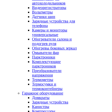
автохолодильников
Видеорегистраторы
Вольтметры
Датчики шин
Зарядные устройства для
телефона
Камеры и мониторы
универсальные
Обогреватели салона и
подогрев руля
Обогревы боковых зеркал
Омыватели фар
Парктроники
Комплектующие
парктроников
Преобразователи
напряжения
Термометры
Термосумки и
термоконтейнеры
Гаражное оборудование
Домкраты
Зарядные устройства
Канистры
Компрессоры