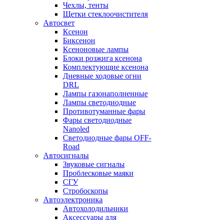
Чехлы, тенты
Щетки стеклоочистителя
Автосвет
Ксенон
Биксенон
Ксеноновые лампы
Блоки розжига ксенона
Комплектующие ксенона
Дневные ходовые огни
DRL
Лампы газонаполненные
Лампы светодиодные
Противотуманные фары
Фары светодиодные
Nanoled
Светодиодные фары OFF-
Road
Автосигналы
Звуковые сигналы
Проблесковые маяки
СГУ
Стробоскопы
Автоэлектроника
Автохолодильники
Аксессуары для