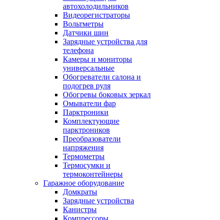
автохолодильников
Видеорегистраторы
Вольтметры
Датчики шин
Зарядные устройства для
телефона
Камеры и мониторы
универсальные
Обогреватели салона и
подогрев руля
Обогревы боковых зеркал
Омыватели фар
Парктроники
Комплектующие
парктроников
Преобразователи
напряжения
Термометры
Термосумки и
термоконтейнеры
Гаражное оборудование
Домкраты
Зарядные устройства
Канистры
Компрессоры