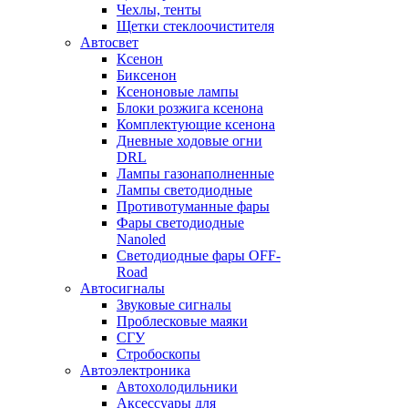
Чехлы, тенты
Щетки стеклоочистителя
Автосвет
Ксенон
Биксенон
Ксеноновые лампы
Блоки розжига ксенона
Комплектующие ксенона
Дневные ходовые огни
DRL
Лампы газонаполненные
Лампы светодиодные
Противотуманные фары
Фары светодиодные
Nanoled
Светодиодные фары OFF-
Road
Автосигналы
Звуковые сигналы
Проблесковые маяки
СГУ
Стробоскопы
Автоэлектроника
Автохолодильники
Аксессуары для