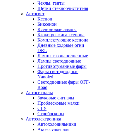
Чехлы, тенты
Щетки стеклоочистителя
Автосвет
Ксенон
Биксенон
Ксеноновые лампы
Блоки розжига ксенона
Комплектующие ксенона
Дневные ходовые огни
DRL
Лампы газонаполненные
Лампы светодиодные
Противотуманные фары
Фары светодиодные
Nanoled
Светодиодные фары OFF-
Road
Автосигналы
Звуковые сигналы
Проблесковые маяки
СГУ
Стробоскопы
Автоэлектроника
Автохолодильники
Аксессуары для