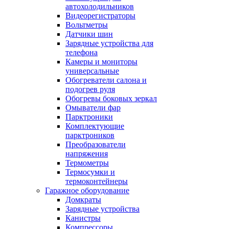
автохолодильников
Видеорегистраторы
Вольтметры
Датчики шин
Зарядные устройства для
телефона
Камеры и мониторы
универсальные
Обогреватели салона и
подогрев руля
Обогревы боковых зеркал
Омыватели фар
Парктроники
Комплектующие
парктроников
Преобразователи
напряжения
Термометры
Термосумки и
термоконтейнеры
Гаражное оборудование
Домкраты
Зарядные устройства
Канистры
Компрессоры