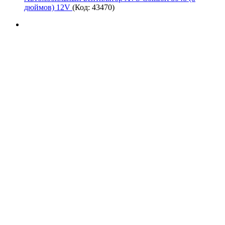
дюймов) 12V
(Код:
43470
)