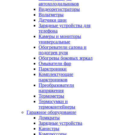
автохолодильников
Видеорегистраторы
Вольтметры
Датчики шин
Зарядные устройства для
телефона
Камеры и мониторы
универсальные
Обогреватели салона и
подогрев руля
Обогревы боковых зеркал
Омыватели фар
Парктроники
Комплектующие
парктроников
Преобразователи
напряжения
Термометры
Термосумки и
термоконтейнеры
Гаражное оборудование
Домкраты
Зарядные устройства
Канистры
Компрессоры