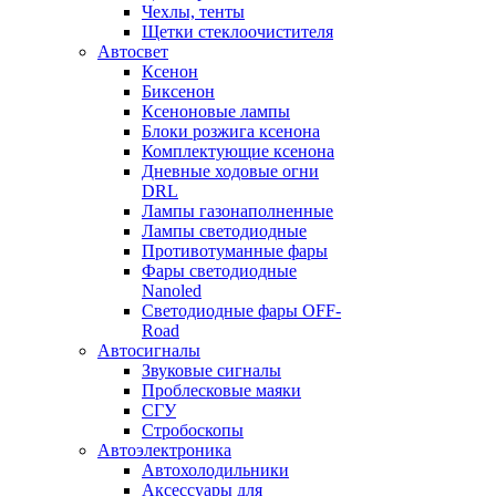
Чехлы, тенты
Щетки стеклоочистителя
Автосвет
Ксенон
Биксенон
Ксеноновые лампы
Блоки розжига ксенона
Комплектующие ксенона
Дневные ходовые огни
DRL
Лампы газонаполненные
Лампы светодиодные
Противотуманные фары
Фары светодиодные
Nanoled
Светодиодные фары OFF-
Road
Автосигналы
Звуковые сигналы
Проблесковые маяки
СГУ
Стробоскопы
Автоэлектроника
Автохолодильники
Аксессуары для