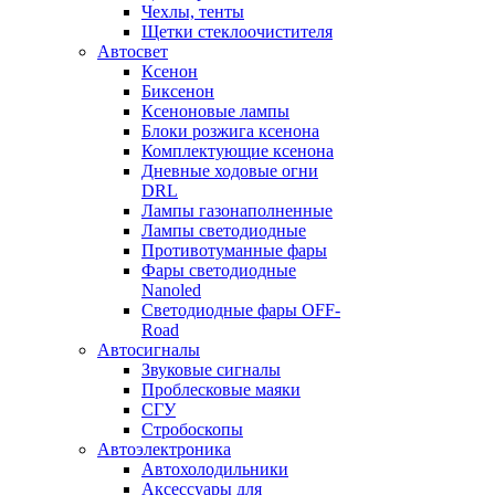
Чехлы, тенты
Щетки стеклоочистителя
Автосвет
Ксенон
Биксенон
Ксеноновые лампы
Блоки розжига ксенона
Комплектующие ксенона
Дневные ходовые огни
DRL
Лампы газонаполненные
Лампы светодиодные
Противотуманные фары
Фары светодиодные
Nanoled
Светодиодные фары OFF-
Road
Автосигналы
Звуковые сигналы
Проблесковые маяки
СГУ
Стробоскопы
Автоэлектроника
Автохолодильники
Аксессуары для