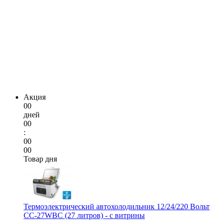
Акция
00
дней
00
:
00
00
Товар дня
Термоэлектрический автохолодильник 12/24/220 Вольт
CC-27WBC (27 литров) - с витрины