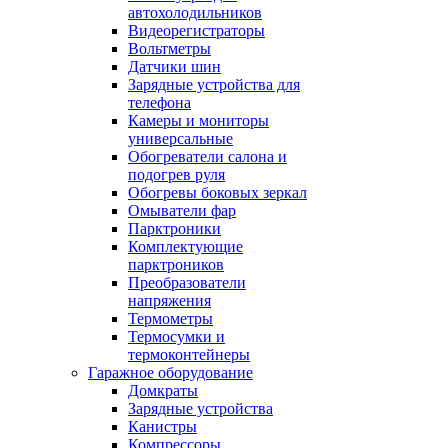
автохолодильников
Видеорегистраторы
Вольтметры
Датчики шин
Зарядные устройства для
телефона
Камеры и мониторы
универсальные
Обогреватели салона и
подогрев руля
Обогревы боковых зеркал
Омыватели фар
Парктроники
Комплектующие
парктроников
Преобразователи
напряжения
Термометры
Термосумки и
термоконтейнеры
Гаражное оборудование
Домкраты
Зарядные устройства
Канистры
Компрессоры